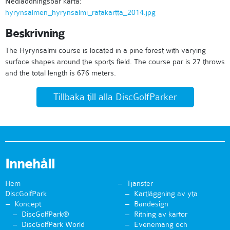
Nedladdningsbar karta:
hyrynsalmen_hyrynsalmi_ratakartta_2014.jpg
Beskrivning
The Hyrynsalmi course is located in a pine forest with varying
surface shapes around the sports field. The course par is 27 throws
and the total length is 676 meters.
Tillbaka till alla DiscGolfParker
Innehåll
Hem
Tjänster
DiscGolfPark
Kartläggning av yta
Koncept
Bandesign
DiscGolfPark®
Ritning av kartor
DiscGolfPark World
Evenemang och