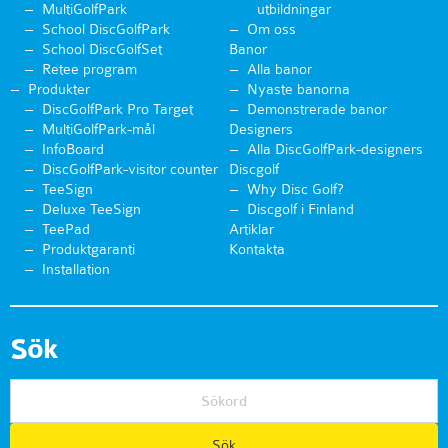
MultiGolfPark
utbildningar
School DiscGolfPark
Om oss
School DiscGolfSet
Banor
Retee program
Alla banor
Produkter
Nyaste banorna
DiscGolfPark Pro Target
Demonstrerade banor
MultiGolfPark-mål
Designers
InfoBoard
Alla DiscGolfPark-designers
DiscGolfPark-visitor counter
Discgolf
TeeSign
Why Disc Golf?
Deluxe TeeSign
Discgolf i Finland
TeePad
Artiklar
Produktgaranti
Kontakta
Installation
Sök