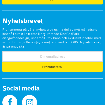
Nyhetsbrevet
Prenumerera på vårat nyhetsbrev och ta del av nytt månadsvis
innehåll direkt i din emailkorg, rörande DiscGolfPark,
discgolfbandesign, underhåll utav bana och exklusivt innehåll med
siffror för discgolfens status runt om i världen. OBS: Nyhetsbrevet
är på engelska.
Prenumerera
Social media