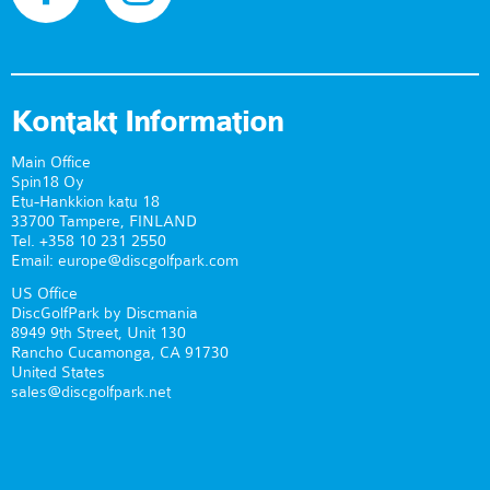
Kontakt Information
Main Office
Spin18 Oy
Etu-Hankkion katu 18
33700 Tampere, FINLAND
Tel. +358 10 231 2550
Email: europe@discgolfpark.com
US Office
DiscGolfPark by Discmania
8949 9th Street, Unit 130
Rancho Cucamonga, CA 91730
United States
sales@discgolfpark.net