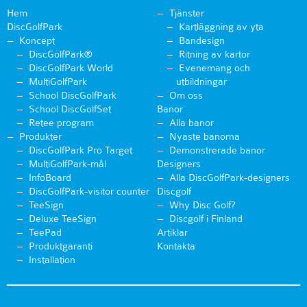
Hem
Tjänster
DiscGolfPark
Kartläggning av yta
Koncept
Bandesign
DiscGolfPark®
Ritning av kartor
DiscGolfPark World
Evenemang och
MultiGolfPark
utbildningar
School DiscGolfPark
Om oss
School DiscGolfSet
Banor
Retee program
Alla banor
Produkter
Nyaste banorna
DiscGolfPark Pro Target
Demonstrerade banor
MultiGolfPark-mål
Designers
InfoBoard
Alla DiscGolfPark-designers
DiscGolfPark-visitor counter
Discgolf
TeeSign
Why Disc Golf?
Deluxe TeeSign
Discgolf i Finland
TeePad
Artiklar
Produktgaranti
Kontakta
Installation