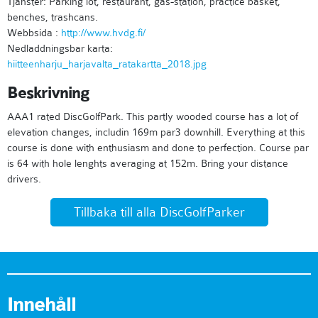
Tjänster: Parking lot, restaurant, gas-station, practice basket,
benches, trashcans.
Webbsida :
http://www.hvdg.fi/
Nedladdningsbar karta:
hiitteenharju_harjavalta_ratakartta_2018.jpg
Beskrivning
AAA1 rated DiscGolfPark. This partly wooded course has a lot of
elevation changes, includin 169m par3 downhill. Everything at this
course is done with enthusiasm and done to perfection. Course par
is 64 with hole lenghts averaging at 152m. Bring your distance
drivers.
Tillbaka till alla DiscGolfParker
Innehåll