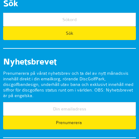
Sök
Nyhetsbrevet
Prenumerera på vårat nyhetsbrev och ta del av nytt månadsvis
innehåll direkt i din emailkorg, rörande DiscGolfPark,
discgolfbandesign, underhåll utav bana och exklusivt innehåll med
siffror för discgolfens status runt om i världen. OBS: Nyhetsbrevet
är på engelska.
Prenumerera