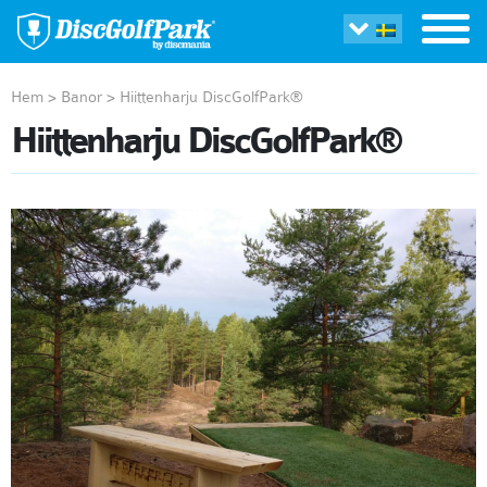
Hem
>
Banor
>
Hiittenharju DiscGolfPark®
Hiittenharju DiscGolfPark®