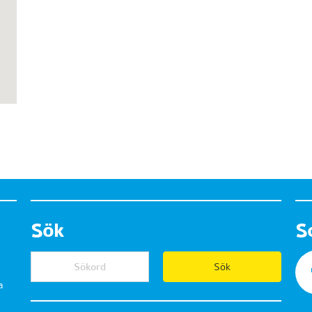
Sök
S
a