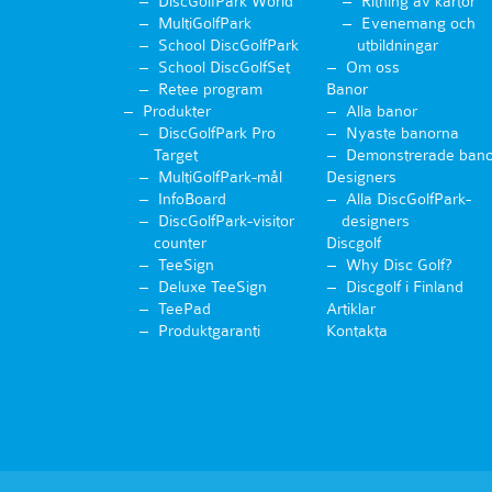
DiscGolfPark World
Ritning av kartor
MultiGolfPark
Evenemang och
School DiscGolfPark
utbildningar
School DiscGolfSet
Om oss
Retee program
Banor
Produkter
Alla banor
DiscGolfPark Pro
Nyaste banorna
Target
Demonstrerade bano
MultiGolfPark-mål
Designers
InfoBoard
Alla DiscGolfPark-
DiscGolfPark-visitor
designers
counter
Discgolf
TeeSign
Why Disc Golf?
Deluxe TeeSign
Discgolf i Finland
TeePad
Artiklar
Produktgaranti
Kontakta