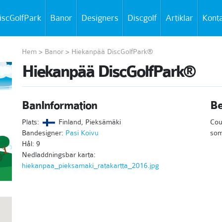
iscGolfPark
Banor
Designers
Discgolf
Artiklar
Kont
Hem
>
Banor
>
Hiekanpää DiscGolfPark®
Hiekanpää DiscGolfPark®
BanInformation
Be
Plats:
Finland, Pieksämäki
Cou
Bandesigner:
Pasi Koivu
som
Hål: 9
Nedladdningsbar karta:
hiekanpaa_pieksamaki_ratakartta_2016.jpg