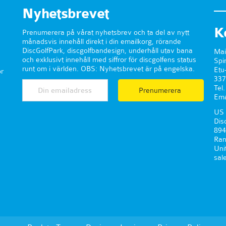
Nyhetsbrevet
K
Prenumerera på vårat nyhetsbrev och ta del av nytt
månadsvis innehåll direkt i din emailkorg, rörande
DiscGolfPark, discgolfbandesign, underhåll utav bana
Mai
och exklusivt innehåll med siffror för discgolfens status
Spi
runt om i världen. OBS: Nyhetsbrevet är på engelska.
Etu
r
337
Tel
Prenumerera
Ema
US 
Dis
894
Ran
Uni
sal