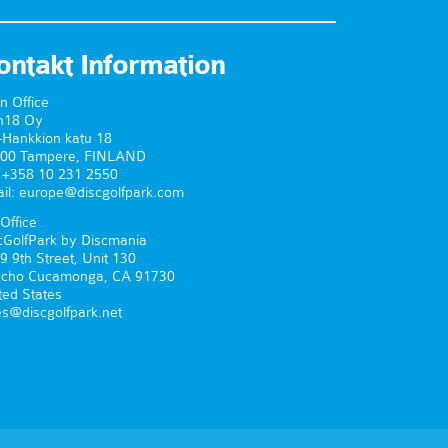
ontakt Information
n Office
n18 Oy
-Hankkion katu 18
00 Tampere, FINLAND
. +358 10 231 2550
il: europe@discgolfpark.com
Office
cGolfPark by Discmania
9 9th Street, Unit 130
cho Cucamonga, CA 91730
ted States
es@discgolfpark.net