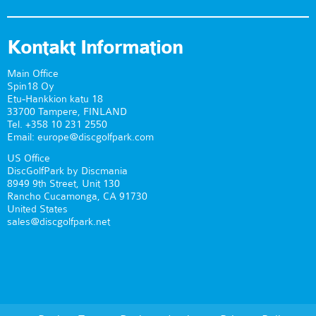
Kontakt Information
Main Office
Spin18 Oy
Etu-Hankkion katu 18
33700 Tampere, FINLAND
Tel. +358 10 231 2550
Email: europe@discgolfpark.com
US Office
DiscGolfPark by Discmania
8949 9th Street, Unit 130
Rancho Cucamonga, CA 91730
United States
sales@discgolfpark.net