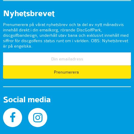
Nyhetsbrevet
Prenumerera på vårat nyhetsbrev och ta del av nytt månadsvis
innehåll direkt i din emailkorg, rörande DiscGolfPark,
discgolfbandesign, underhåll utav bana och exklusivt innehåll med
siffror för discgolfens status runt om i världen. OBS: Nyhetsbrevet
är på engelska.
Prenumerera
Social media