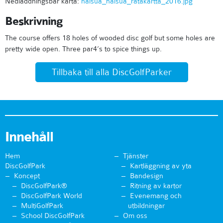
Nedladdningsbar karta:
halsua_halsua_ratakartta_2016.jpg
Beskrivning
The course offers 18 holes of wooded disc golf but some holes are
pretty wide open. Three par4’s to spice things up.
Tillbaka till alla DiscGolfParker
Innehåll
Hem
Tjänster
DiscGolfPark
Kartläggning av yta
Koncept
Bandesign
DiscGolfPark®
Ritning av kartor
DiscGolfPark World
Evenemang och
MultiGolfPark
utbildningar
School DiscGolfPark
Om oss