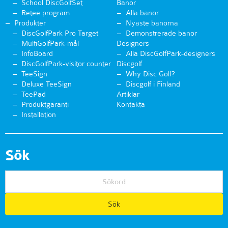
School DiscGolfSet
Banor
Retee program
Alla banor
Produkter
Nyaste banorna
DiscGolfPark Pro Target
Demonstrerade banor
MultiGolfPark-mål
Designers
InfoBoard
Alla DiscGolfPark-designers
DiscGolfPark-visitor counter
Discgolf
TeeSign
Why Disc Golf?
Deluxe TeeSign
Discgolf i Finland
TeePad
Artiklar
Produktgaranti
Kontakta
Installation
Sök