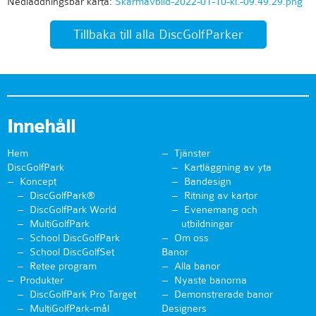
Nedladdningsbar karta:
Skarmavbild-2022-01-10-kl.-09.49.29.png
Tillbaka till alla DiscGolfParker
Innehåll
Hem
Tjänster
DiscGolfPark
Kartläggning av yta
Koncept
Bandesign
DiscGolfPark®
Ritning av kartor
DiscGolfPark World
Evenemang och
MultiGolfPark
utbildningar
School DiscGolfPark
Om oss
School DiscGolfSet
Banor
Retee program
Alla banor
Produkter
Nyaste banorna
DiscGolfPark Pro Target
Demonstrerade banor
MultiGolfPark-mål
Designers