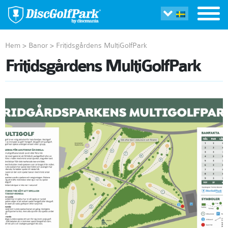
Hem
>
Banor
>
Fritidsgårdens MultiGolfPark
Fritidsgårdens MultiGolfPark