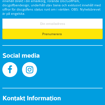
innehåll direkt i din emailkorg, rörande DiscGolfPark,
discgolfbandesign, underhåll utav bana och exklusivt innehåll med
siffror för discgolfens status runt om i världen. OBS: Nyhetsbrevet
är på engelska.
Prenumerera
Social media
Kontakt Information