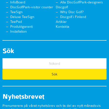
InfoBoard
Alla DiscGolfPark-designers
DiscGolfPark-visitor counter
Discgolf
TeeSign
Why Disc Golf?
Deluxe TeeSign
Discgolf i Finland
TeePad
Artiklar
Produktgaranti
Kontakta
Installation
Sök
Nyhetsbrevet
Prenumerera på vårat nyhetsbrev och ta del av nytt månadsvis