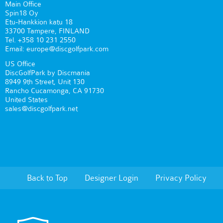
Main Office
Spin18 Oy
Etu-Hankkion katu 18
33700 Tampere, FINLAND
Tel. +358 10 231 2550
Email: europe@discgolfpark.com
US Office
DiscGolfPark by Discmania
8949 9th Street, Unit 130
Rancho Cucamonga, CA 91730
United States
sales@discgolfpark.net
Back to Top
Designer Login
Privacy Policy