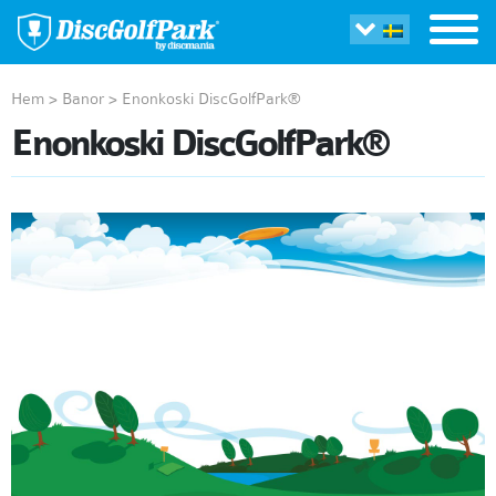
Hem
>
Banor
>
Enonkoski DiscGolfPark®
Enonkoski DiscGolfPark®