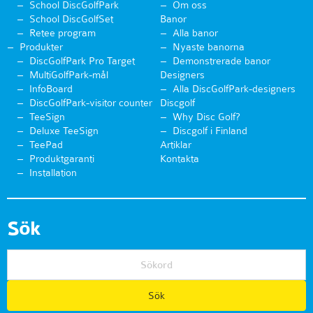
School DiscGolfPark
Om oss
School DiscGolfSet
Banor
Retee program
Alla banor
Produkter
Nyaste banorna
DiscGolfPark Pro Target
Demonstrerade banor
MultiGolfPark-mål
Designers
InfoBoard
Alla DiscGolfPark-designers
DiscGolfPark-visitor counter
Discgolf
TeeSign
Why Disc Golf?
Deluxe TeeSign
Discgolf i Finland
TeePad
Artiklar
Produktgaranti
Kontakta
Installation
Sök