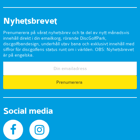
Nyhetsbrevet
Prenumerera på vårat nyhetsbrev och ta del av nytt månadsvis
innehåll direkt i din emailkorg, rörande DiscGolfPark,
discgolfbandesign, underhåll utav bana och exklusivt innehåll med
siffror för discgolfens status runt om i världen. OBS: Nyhetsbrevet
är på engelska.
Prenumerera
Social media