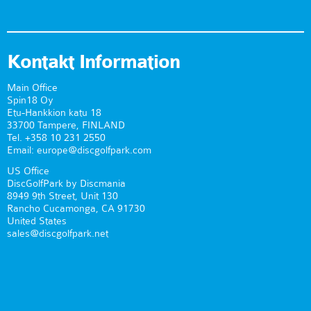
Kontakt Information
Main Office
Spin18 Oy
Etu-Hankkion katu 18
33700 Tampere, FINLAND
Tel. +358 10 231 2550
Email: europe@discgolfpark.com
US Office
DiscGolfPark by Discmania
8949 9th Street, Unit 130
Rancho Cucamonga, CA 91730
United States
sales@discgolfpark.net