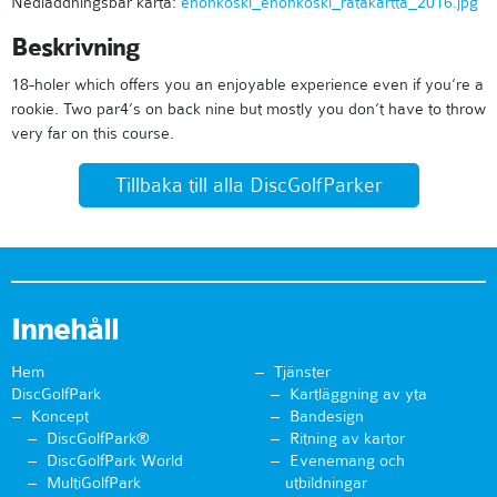
Nedladdningsbar karta:
enonkoski_enonkoski_ratakartta_2016.jpg
Beskrivning
18-holer which offers you an enjoyable experience even if you’re a
rookie. Two par4’s on back nine but mostly you don’t have to throw
very far on this course.
Tillbaka till alla DiscGolfParker
Innehåll
Hem
Tjänster
DiscGolfPark
Kartläggning av yta
Koncept
Bandesign
DiscGolfPark®
Ritning av kartor
DiscGolfPark World
Evenemang och
MultiGolfPark
utbildningar