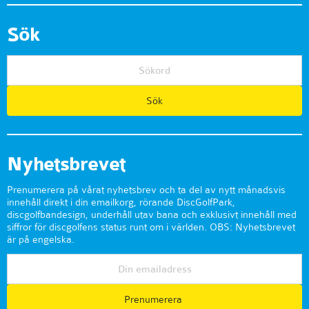
Sök
Nyhetsbrevet
Prenumerera på vårat nyhetsbrev och ta del av nytt månadsvis
innehåll direkt i din emailkorg, rörande DiscGolfPark,
discgolfbandesign, underhåll utav bana och exklusivt innehåll med
siffror för discgolfens status runt om i världen. OBS: Nyhetsbrevet
är på engelska.
Prenumerera