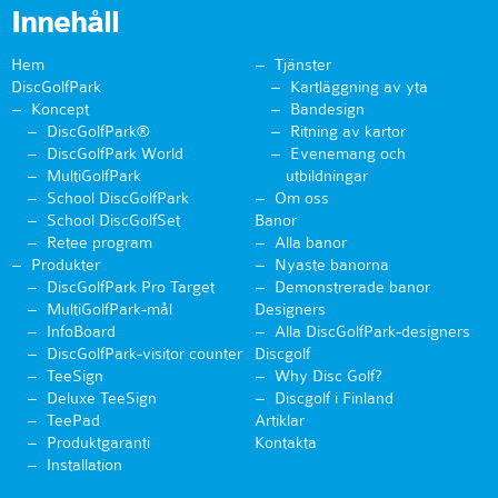
Innehåll
Hem
Tjänster
DiscGolfPark
Kartläggning av yta
Koncept
Bandesign
DiscGolfPark®
Ritning av kartor
DiscGolfPark World
Evenemang och
MultiGolfPark
utbildningar
School DiscGolfPark
Om oss
School DiscGolfSet
Banor
Retee program
Alla banor
Produkter
Nyaste banorna
DiscGolfPark Pro Target
Demonstrerade banor
MultiGolfPark-mål
Designers
InfoBoard
Alla DiscGolfPark-designers
DiscGolfPark-visitor counter
Discgolf
TeeSign
Why Disc Golf?
Deluxe TeeSign
Discgolf i Finland
TeePad
Artiklar
Produktgaranti
Kontakta
Installation