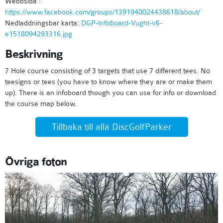
Webbsida :
https://www.facebook.com/groups/1391940024438618/about/
Nedladdningsbar karta:
DGP-Infoboard-Vught-v6-
e1518094293316.jpg
Beskrivning
7 Hole course consisting of 3 targets that use 7 different tees. No
teesigns or tees (you have to know where they are or make them
up). There is an infoboard though you can use for info or download
the course map below.
Tillbaka till alla DiscGolfParker
Övriga foton