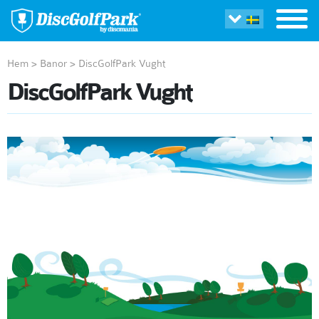
Hem
>
Banor
>
DiscGolfPark Vught
DiscGolfPark Vught