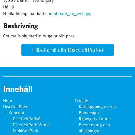
Typ av bana : Free-to-play
Hål: 9
Nedladdningsbar karta:
infoboard_cb_web.jpg
Beskrivning
Course is situated in huge public park.
Tillbaka till alla DiscGolfParker
Innehåll
Hem
Tjänster
DiscGolfPark
Kartläggning av yta
Koncept
Bandesign
DiscGolfPark®
Ritning av kartor
DiscGolfPark World
Evenemang och
MultiGolfPark
utbildningar