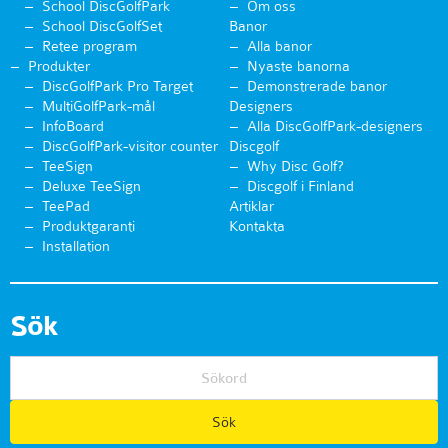
School DiscGolfPark
Om oss
School DiscGolfSet
Banor
Retee program
Alla banor
Produkter
Nyaste banorna
DiscGolfPark Pro Target
Demonstrerade banor
MultiGolfPark-mål
Designers
InfoBoard
Alla DiscGolfPark-designers
DiscGolfPark-visitor counter
Discgolf
TeeSign
Why Disc Golf?
Deluxe TeeSign
Discgolf i Finland
TeePad
Artiklar
Produktgaranti
Kontakta
Installation
Sök