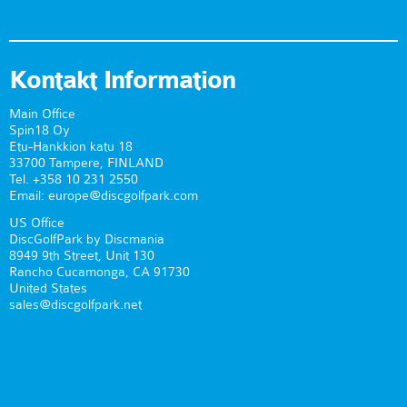
Kontakt Information
Main Office
Spin18 Oy
Etu-Hankkion katu 18
33700 Tampere, FINLAND
Tel. +358 10 231 2550
Email: europe@discgolfpark.com
US Office
DiscGolfPark by Discmania
8949 9th Street, Unit 130
Rancho Cucamonga, CA 91730
United States
sales@discgolfpark.net