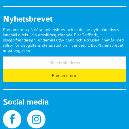
Nyhetsbrevet
Prenumerera på vårat nyhetsbrev och ta del av nytt månadsvis
innehåll direkt i din emailkorg, rörande DiscGolfPark,
discgolfbandesign, underhåll utav bana och exklusivt innehåll med
siffror för discgolfens status runt om i världen. OBS: Nyhetsbrevet
är på engelska.
Prenumerera
Social media