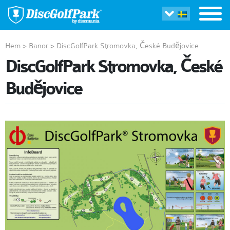
Hem
>
Banor
>
DiscGolfPark Stromovka, České Budějovice
DiscGolfPark Stromovka, České
Budějovice