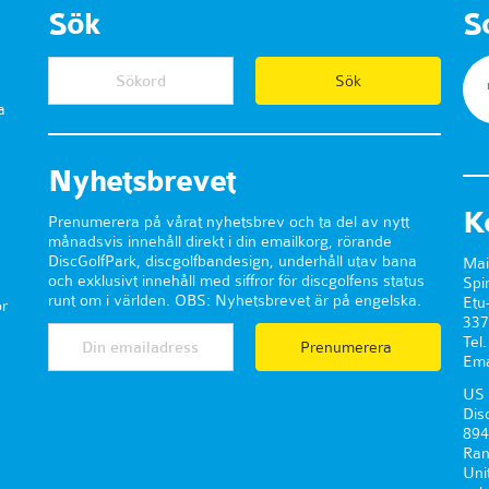
Sök
S
a
Nyhetsbrevet
K
Prenumerera på vårat nyhetsbrev och ta del av nytt
månadsvis innehåll direkt i din emailkorg, rörande
DiscGolfPark, discgolfbandesign, underhåll utav bana
Mai
och exklusivt innehåll med siffror för discgolfens status
Spi
runt om i världen. OBS: Nyhetsbrevet är på engelska.
Etu
r
337
Tel
Prenumerera
Ema
US 
Dis
894
Ran
Uni