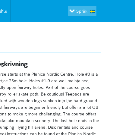
akta
Språk
skrivning
rse starts at the Planica Nordic Centre. Hole #0 is a
ctice 25m hole. Holes #1-9 are well maintained,
tly open fairway holes. Part of the course goes
rby roller skate path. Be cautious! Teepads are
ked with wooden logs sunken into the hard ground.
t fairways are beginner friendly but offer a a lot OB
ions to make it more challenging. The course offers
ctacular mountain scenery. The last hole ends in the
 jumping Flying hill arena. Disc rentals and course
deo) instructions can be found at the Planica Nordic