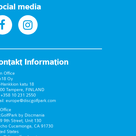
ocial media
ontakt Information
n Office
n18 Oy
-Hankkion katu 18
00 Tampere, FINLAND
. +358 10 231 2550
il: europe@discgolfpark.com
Office
cGolfPark by Discmania
9 9th Street, Unit 130
cho Cucamonga, CA 91730
ted States