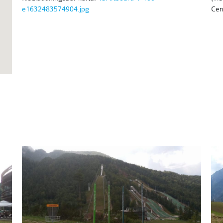
e1632483574904.jpg
Cen