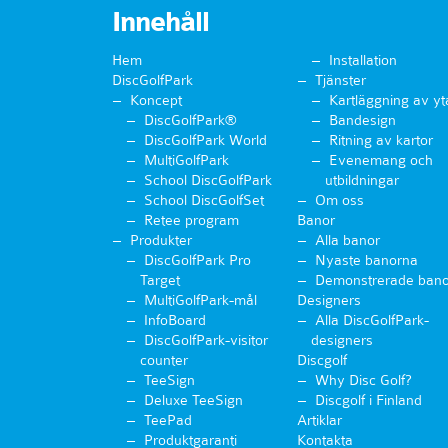
Innehåll
Hem
Installation
DiscGolfPark
Tjänster
Koncept
Kartläggning av yt
DiscGolfPark®
Bandesign
DiscGolfPark World
Ritning av kartor
MultiGolfPark
Evenemang och
School DiscGolfPark
utbildningar
School DiscGolfSet
Om oss
Retee program
Banor
Produkter
Alla banor
DiscGolfPark Pro
Nyaste banorna
Target
Demonstrerade bano
MultiGolfPark-mål
Designers
InfoBoard
Alla DiscGolfPark-
DiscGolfPark-visitor
designers
counter
Discgolf
TeeSign
Why Disc Golf?
Deluxe TeeSign
Discgolf i Finland
TeePad
Artiklar
Produktgaranti
Kontakta