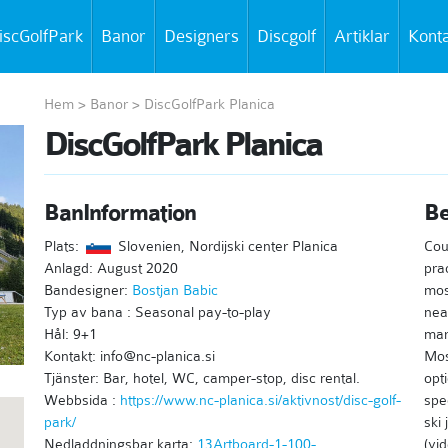
iscGolfPark
Banor
Designers
Discgolf
Artiklar
Kont
Hem
>
Banor
>
DiscGolfPark Planica
DiscGolfPark Planica
BanInformation
Be
Plats:
Slovenien, Nordijski center Planica
Cou
Anlagd: August 2020
pra
Bandesigner:
Bostjan Babic
mos
Typ av bana : Seasonal pay-to-play
nea
Hål: 9+1
mar
Kontakt: info@nc-planica.si
Mos
Tjänster: Bar, hotel, WC, camper-stop, disc rental.
opt
Webbsida :
https://www.nc-planica.si/aktivnost/disc-golf-
spe
park/
ski
Nedladdningsbar karta:
13Artboard-1-100-
(vi