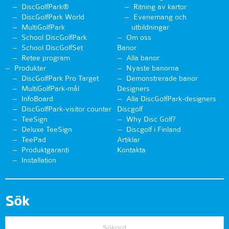
DiscGolfPark®
Ritning av kartor
DiscGolfPark World
Evenemang och
MultiGolfPark
utbildningar
School DiscGolfPark
Om oss
School DiscGolfSet
Banor
Retee program
Alla banor
Produkter
Nyaste banorna
DiscGolfPark Pro Target
Demonstrerade banor
MultiGolfPark-mål
Designers
InfoBoard
Alla DiscGolfPark-designers
DiscGolfPark-visitor counter
Discgolf
TeeSign
Why Disc Golf?
Deluxe TeeSign
Discgolf i Finland
TeePad
Artiklar
Produktgaranti
Kontakta
Installation
Sök