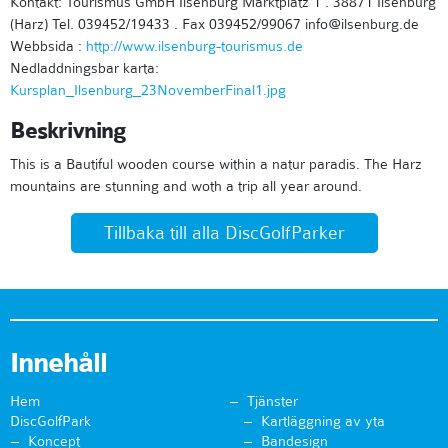
Kontakt: Tourismus GmbH Ilsenburg Marktplatz 1 . 38871 Ilsenburg
(Harz) Tel. 039452/19433 . Fax 039452/99067 info@ilsenburg.de
Webbsida :
http://www.ilsenburg-tourismus.de
Nedladdningsbar karta:
Kursplan_Ilsenburg_23NovemberFinal1.jpg
Beskrivning
This is a Bautiful wooden course within a natur paradis. The Harz
mountains are stunning and woth a trip all year around.
Tillbaka till alla DiscGolfParker
Innehåll
Hem
Tjänster
DiscGolfPark
Kartläggning av yta
Koncept
Bandesign