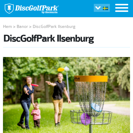
Hem
>
Banor
>
DiscGolfPark Ilsenburg
DiscGolfPark Ilsenburg