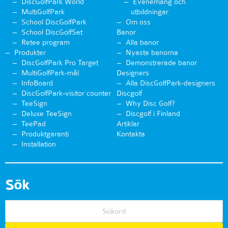
DiscGolfPark World
Evenemang och
MultiGolfPark
utbildningar
School DiscGolfPark
Om oss
School DiscGolfSet
Banor
Retee program
Alla banor
Produkter
Nyaste banorna
DiscGolfPark Pro Target
Demonstrerade banor
MultiGolfPark-mål
Designers
InfoBoard
Alla DiscGolfPark-designers
DiscGolfPark-visitor counter
Discgolf
TeeSign
Why Disc Golf?
Deluxe TeeSign
Discgolf i Finland
TeePad
Artiklar
Produktgaranti
Kontakta
Installation
Sök