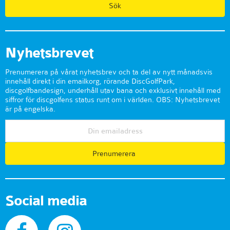
Nyhetsbrevet
Prenumerera på vårat nyhetsbrev och ta del av nytt månadsvis
innehåll direkt i din emailkorg, rörande DiscGolfPark,
discgolfbandesign, underhåll utav bana och exklusivt innehåll med
siffror för discgolfens status runt om i världen. OBS: Nyhetsbrevet
är på engelska.
Prenumerera
Social media