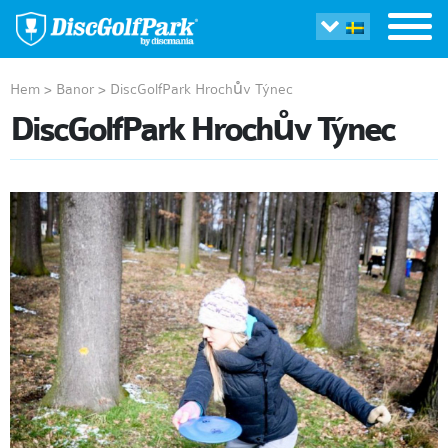
Hem
>
Banor
>
DiscGolfPark Hrochův Týnec
DiscGolfPark Hrochův Týnec