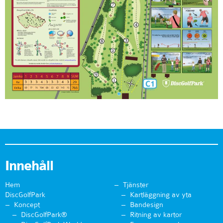
Innehåll
Hem
Tjänster
DiscGolfPark
Kartläggning av yta
Koncept
Bandesign
DiscGolfPark®
Ritning av kartor