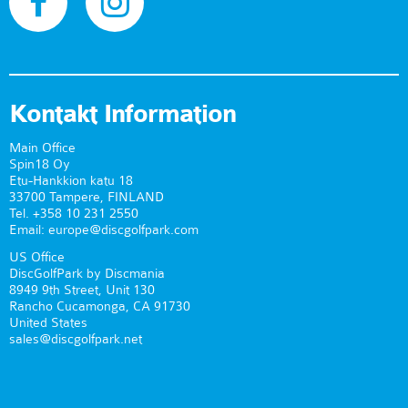
Kontakt Information
Main Office
Spin18 Oy
Etu-Hankkion katu 18
33700 Tampere, FINLAND
Tel. +358 10 231 2550
Email: europe@discgolfpark.com
US Office
DiscGolfPark by Discmania
8949 9th Street, Unit 130
Rancho Cucamonga, CA 91730
United States
sales@discgolfpark.net