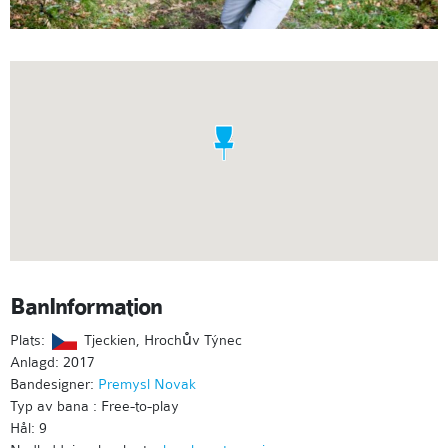
BanInformation
Plats:
Tjeckien, Hrochův Týnec
Anlagd: 2017
Bandesigner:
Premysl Novak
Typ av bana : Free-to-play
Hål: 9