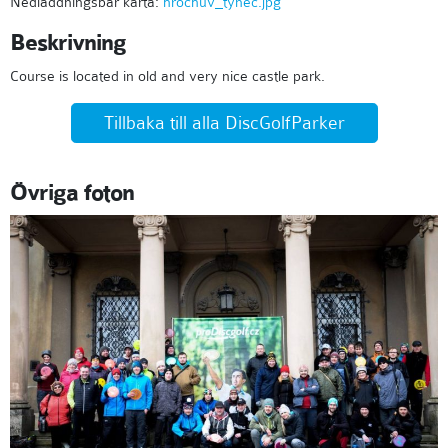
Nedladdningsbar karta:
hrochuv_tynec.jpg
Beskrivning
Course is located in old and very nice castle park.
Tillbaka till alla DiscGolfParker
Övriga foton