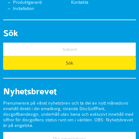
Produktgaranti
Kontakta
Installation
Sök
Nyhetsbrevet
Prenumerera på vårat nyhetsbrev och ta del av nytt månadsvis
innehåll direkt i din emailkorg, rörande DiscGolfPark,
discgolfbandesign, underhåll utav bana och exklusivt innehåll med
siffror för discgolfens status runt om i världen. OBS: Nyhetsbrevet
är på engelska.