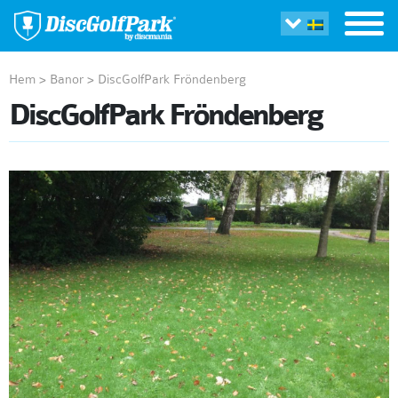
Hem
>
Banor
>
DiscGolfPark Fröndenberg
DiscGolfPark Fröndenberg