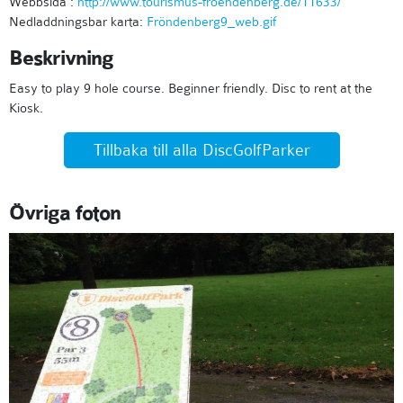
Webbsida :
http://www.tourismus-froendenberg.de/11633/
Nedladdningsbar karta:
Fröndenberg9_web.gif
Beskrivning
Easy to play 9 hole course. Beginner friendly. Disc to rent at the
Kiosk.
Tillbaka till alla DiscGolfParker
Övriga foton