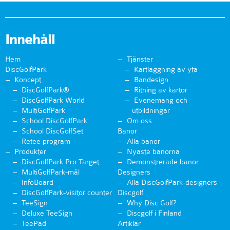
Innehåll
Hem
Tjänster
DiscGolfPark
Kartläggning av yta
Koncept
Bandesign
DiscGolfPark®
Ritning av kartor
DiscGolfPark World
Evenemang och
MultiGolfPark
utbildningar
School DiscGolfPark
Om oss
School DiscGolfSet
Banor
Retee program
Alla banor
Produkter
Nyaste banorna
DiscGolfPark Pro Target
Demonstrerade banor
MultiGolfPark-mål
Designers
InfoBoard
Alla DiscGolfPark-designers
DiscGolfPark-visitor counter
Discgolf
TeeSign
Why Disc Golf?
Deluxe TeeSign
Discgolf i Finland
TeePad
Artiklar