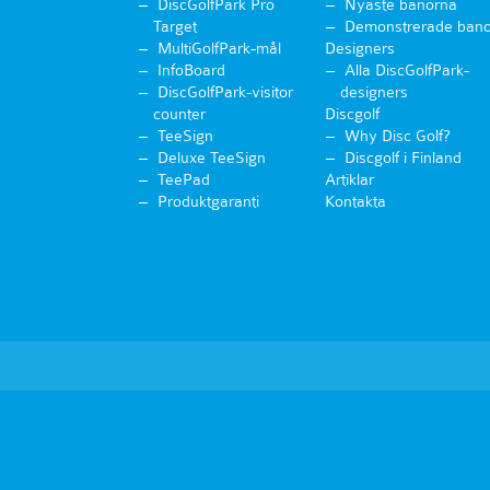
DiscGolfPark Pro
Nyaste banorna
Target
Demonstrerade bano
MultiGolfPark-mål
Designers
InfoBoard
Alla DiscGolfPark-
DiscGolfPark-visitor
designers
counter
Discgolf
TeeSign
Why Disc Golf?
Deluxe TeeSign
Discgolf i Finland
TeePad
Artiklar
Produktgaranti
Kontakta