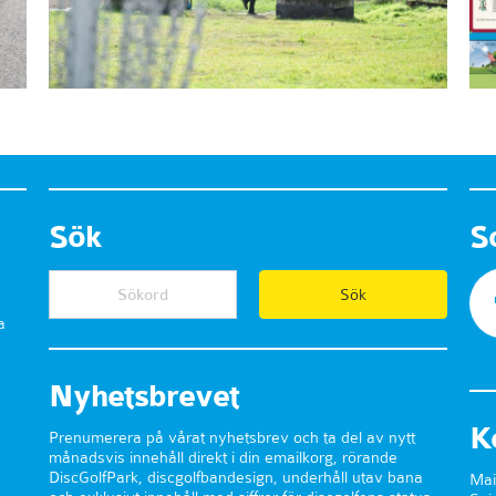
Sök
S
a
Nyhetsbrevet
K
Prenumerera på vårat nyhetsbrev och ta del av nytt
månadsvis innehåll direkt i din emailkorg, rörande
DiscGolfPark, discgolfbandesign, underhåll utav bana
Mai