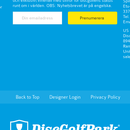
och exklusivt innehåll med siffror för discgolfens status
Spi
runt om i världen. OBS: Nyhetsbrevet är på engelska.
Etu
r
337
Tel
Prenumerera
Ema
US 
Dis
894
Ran
Uni
sal
Back to Top
Designer Login
Privacy Policy