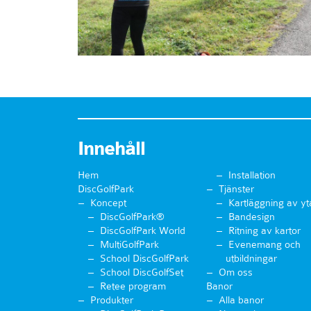
Innehåll
Hem
Installation
DiscGolfPark
Tjänster
Koncept
Kartläggning av yt
DiscGolfPark®
Bandesign
DiscGolfPark World
Ritning av kartor
MultiGolfPark
Evenemang och
School DiscGolfPark
utbildningar
School DiscGolfSet
Om oss
Retee program
Banor
Produkter
Alla banor