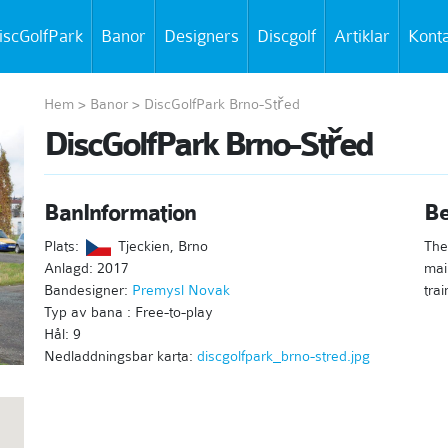
iscGolfPark
Banor
Designers
Discgolf
Artiklar
Kont
Hem
>
Banor
>
DiscGolfPark Brno-Střed
DiscGolfPark Brno-Střed
BanInformation
Be
Plats:
Tjeckien, Brno
The
Anlagd: 2017
mai
Bandesigner:
Premysl Novak
trai
Typ av bana : Free-to-play
Hål: 9
Nedladdningsbar karta:
discgolfpark_brno-stred.jpg