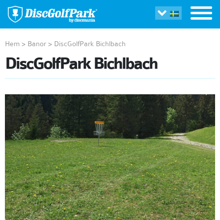
Hem
>
Banor
>
DiscGolfPark Bichlbach
DiscGolfPark Bichlbach