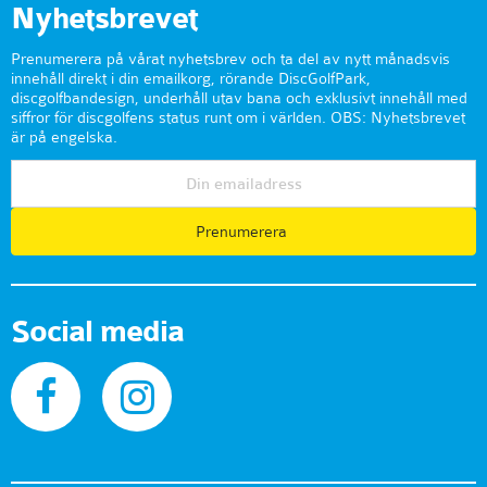
Nyhetsbrevet
Prenumerera på vårat nyhetsbrev och ta del av nytt månadsvis
innehåll direkt i din emailkorg, rörande DiscGolfPark,
discgolfbandesign, underhåll utav bana och exklusivt innehåll med
siffror för discgolfens status runt om i världen. OBS: Nyhetsbrevet
är på engelska.
Prenumerera
Social media