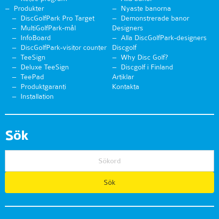
Produkter
Nyaste banorna
DiscGolfPark Pro Target
Demonstrerade banor
MultiGolfPark-mål
Designers
InfoBoard
Alla DiscGolfPark-designers
DiscGolfPark-visitor counter
Discgolf
TeeSign
Why Disc Golf?
Deluxe TeeSign
Discgolf i Finland
TeePad
Artiklar
Produktgaranti
Kontakta
Installation
Sök