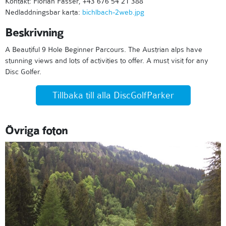
Kontakt: Florian Fasser, +43 676 54 21 388
Nedladdningsbar karta:
bichlbach-2web.jpg
Beskrivning
A Beautiful 9 Hole Beginner Parcours. The Austrian alps have
stunning views and lots of activities to offer. A must visit for any
Disc Golfer.
Tillbaka till alla DiscGolfParker
Övriga foton