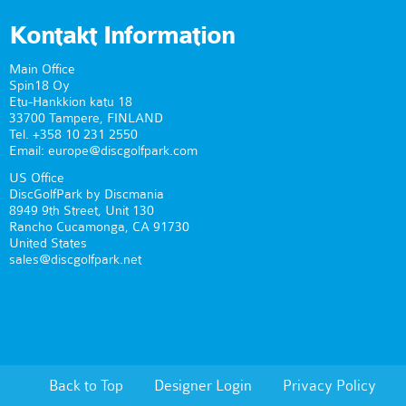
Kontakt Information
Main Office
Spin18 Oy
Etu-Hankkion katu 18
33700 Tampere, FINLAND
Tel. +358 10 231 2550
Email: europe@discgolfpark.com
US Office
DiscGolfPark by Discmania
8949 9th Street, Unit 130
Rancho Cucamonga, CA 91730
United States
sales@discgolfpark.net
Back to Top
Designer Login
Privacy Policy