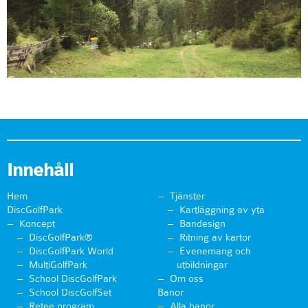
Innehåll
Hem
Tjänster
DiscGolfPark
Kartläggning av yta
Koncept
Bandesign
DiscGolfPark®
Ritning av kartor
DiscGolfPark World
Evenemang och
MultiGolfPark
utbildningar
School DiscGolfPark
Om oss
School DiscGolfSet
Banor
Retee program
Alla banor