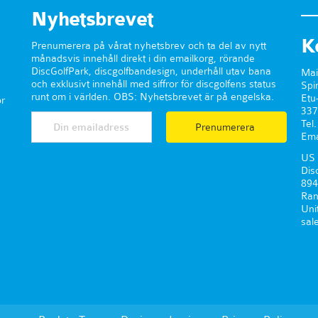
Nyhetsbrevet
K
Prenumerera på vårat nyhetsbrev och ta del av nytt
månadsvis innehåll direkt i din emailkorg, rörande
DiscGolfPark, discgolfbandesign, underhåll utav bana
Mai
och exklusivt innehåll med siffror för discgolfens status
Spi
runt om i världen. OBS: Nyhetsbrevet är på engelska.
Etu
r
337
Tel
Prenumerera
Ema
US 
Dis
894
Ran
Uni
sal