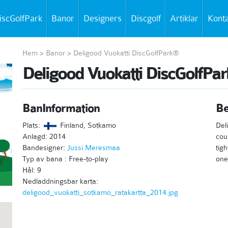
iscGolfPark
Banor
Designers
Discgolf
Artiklar
Kont
Hem
>
Banor
>
Deligood Vuokatti DiscGolfPark®
Deligood Vuokatti DiscGolfPa
BanInformation
Be
Plats:
Finland, Sotkamo
Del
Anlagd: 2014
cou
Bandesigner:
Jussi Meresmaa
tig
Typ av bana : Free-to-play
one
Hål: 9
Nedladdningsbar karta:
deligood_vuokatti_sotkamo_ratakartta_2014.jpg