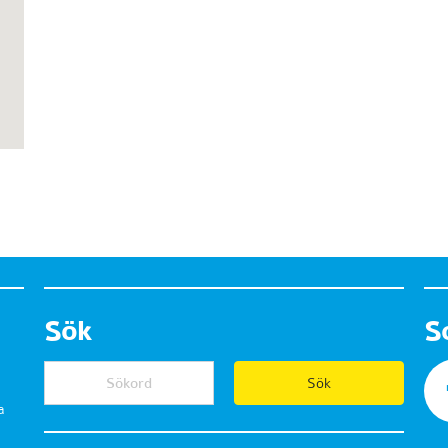
Sök
S
a