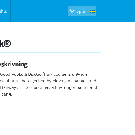
akta
Språk
rk®
skrivning
iGood Vuokatti DiscGolfPark course is a 9-hole
rse that is characterized by elevation changes and
ht fairways. The course has a few longer par 3s and
 par 4.