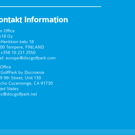
ontakt Information
n Office
n18 Oy
-Hankkion katu 18
00 Tampere, FINLAND
. +358 10 231 2550
il: europe@discgolfpark.com
Office
cGolfPark by Discmania
9 9th Street, Unit 130
cho Cucamonga, CA 91730
ted States
es@discgolfpark.net