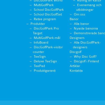
DiscGolfPark World
Ritning av kartor
MultiGolfPark
Evenemang och
School DiscGolfPark
utbildningar
School DiscGolfSet
Om oss
Retee program
Banor
Produkter
Alla banor
DiscGolfPark Pro
Nyaste banorna
Target
Demonstrerade bano
MultiGolfPark-mål
Designers
InfoBoard
Alla DiscGolfPark-
DiscGolfPark-visitor
designers
counter
Discgolf
TeeSign
Why Disc Golf?
Deluxe TeeSign
Discgolf i Finland
TeePad
Artiklar
Produktgaranti
Kontakta