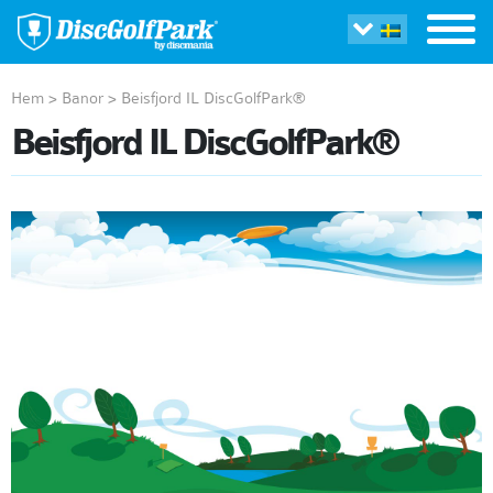
Hem
>
Banor
>
Beisfjord IL DiscGolfPark®
Beisfjord IL DiscGolfPark®