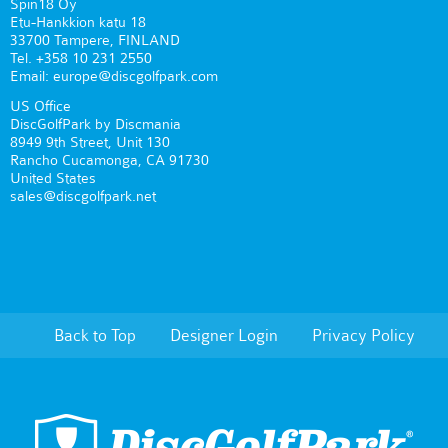
Spin18 Oy
Etu-Hankkion katu 18
33700 Tampere, FINLAND
Tel. +358 10 231 2550
Email: europe@discgolfpark.com
US Office
DiscGolfPark by Discmania
8949 9th Street, Unit 130
Rancho Cucamonga, CA 91730
United States
sales@discgolfpark.net
Back to Top
Designer Login
Privacy Policy