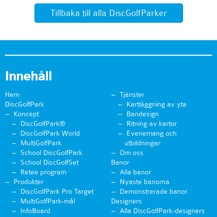
Tillbaka till alla DiscGolfParker
Innehåll
Hem
Tjänster
DiscGolfPark
Kartläggning av yta
Koncept
Bandesign
DiscGolfPark®
Ritning av kartor
DiscGolfPark World
Evenemang och
MultiGolfPark
utbildningar
School DiscGolfPark
Om oss
School DiscGolfSet
Banor
Retee program
Alla banor
Produkter
Nyaste banorna
DiscGolfPark Pro Target
Demonstrerade banor
MultiGolfPark-mål
Designers
InfoBoard
Alla DiscGolfPark-designers