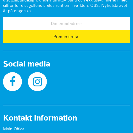
discgolfbandesign, underhåll utav bana och exklusivt innehåll med
siffror för discgolfens status runt om i världen. OBS: Nyhetsbrevet
är på engelska.
Prenumerera
Social media
Kontakt Information
Main Office