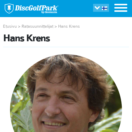
Etusivu
>
Ratasuunnittelijat
>
Hans Krens
Hans Krens