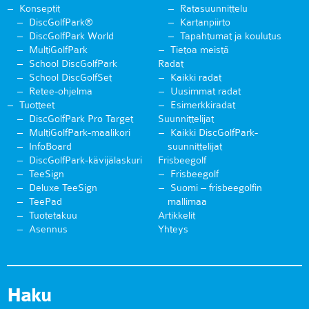
Konseptit
Ratasuunnittelu
DiscGolfPark®
Kartanpiirto
DiscGolfPark World
Tapahtumat ja koulutus
MultiGolfPark
Tietoa meistä
School DiscGolfPark
Radat
School DiscGolfSet
Kaikki radat
Retee-ohjelma
Uusimmat radat
Tuotteet
Esimerkkiradat
DiscGolfPark Pro Target
Suunnittelijat
MultiGolfPark-maalikori
Kaikki DiscGolfPark-
InfoBoard
suunnittelijat
DiscGolfPark-kävijälaskuri
Frisbeegolf
TeeSign
Frisbeegolf
Deluxe TeeSign
Suomi – frisbeegolfin
TeePad
mallimaa
Tuotetakuu
Artikkelit
Asennus
Yhteys
Haku