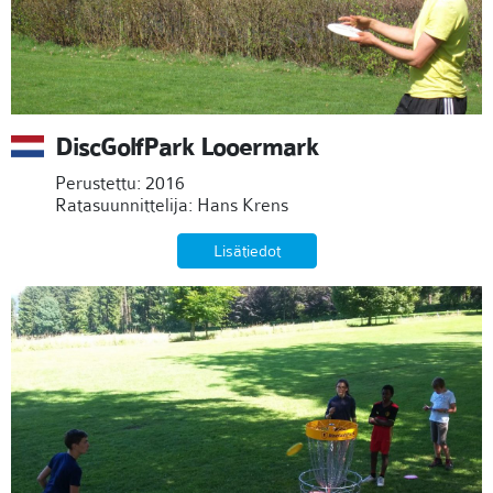
DiscGolfPark Looermark
Perustettu: 2016
Ratasuunnittelija: Hans Krens
Lisätiedot