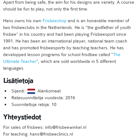
Apart from being safe, the aim for his designs are variety. A course
should be fun to play, not only the first time.
Hans owns his own
Frisbeeshop
and is an honarable member of
two frisbeeclubs in the Netherlands. He is ”the godfather of youth
frisbee” in his country and had been playing Frisbeesport since
1991. He has been an international player, national team coach
and has promoted frisbeesports by teaching teachers. He has
developped lesson programs for school frisdbee called ”
The
Ultimate Teacher
”, which are sold worldwide in 5 different
languages.
Lisätietoja
Sijainti:
Alankomaat
Ratasuunnittelija vuodesta: 2016
Suunniteltuja ratoja: 10
Yhteystiedot
For sales of frisbees: info@frisbeewinkel.nl
For teaching: hans@frisbeeclinics.nl