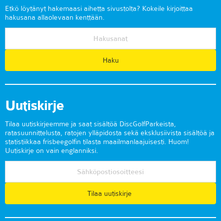
Etkö löytänyt hakemaasi aihetta sivustolta? Kokeile kirjoittaa
hakusana allaolevaan kenttään.
Uutiskirje
Tilaa uutiskirjeemme ja saat sisältöä DiscGolfParkeista,
ratasuunnittelusta, ratojen ylläpidosta sekä eksklusiivista sisältöä ja
statistiikkaa frisbeegolfin tilasta maailmanlaajuisesti. Huom!
Uutiskirje on vain englanniksi.
Tilaa uutiskirje