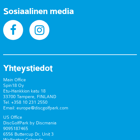
Sosiaalinen media
Yhteystiedot
Main Office
Spin18 Oy
Etu-Hankkion katu 18
33700 Tampere, FINLAND
Tel. +358 10 231 2550
Email: europe@discgolfpark.com
US Office
DiscGolfPark by Discmania
9095187465
6556 Buttercup Dr, Unit 3
Wellington Colorado