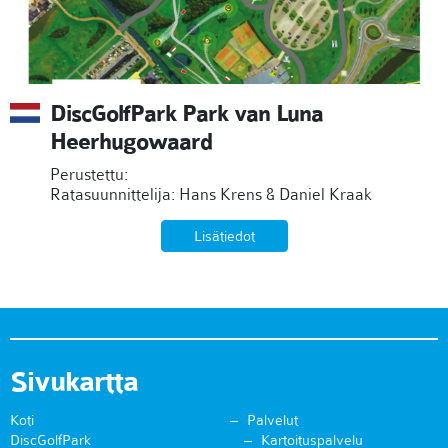
DiscGolfPark Park van Luna
Heerhugowaard
Perustettu:
Ratasuunnittelija: Hans Krens & Daniel Kraak
Lisätiedot
Sivukartta
Koti
Palvelut
DiscGolfPark
Kartoituspalvelu