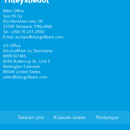
Yhteystiedot
Main Office
Spin18 Oy
Etu-Hankkion katu 18
33700 Tampere, FINLAND
Tel. +358 10 231 2550
Email: europe@discgolfpark.com
US Office
DiscGolfPark by Discmania
9095187465
6556 Buttercup Dr, Unit 3
Wellington Colorado
80549 United States
sales@discgolfpark.com
Takaisin ylös
Kirjaudu sisään
Yksityisyys