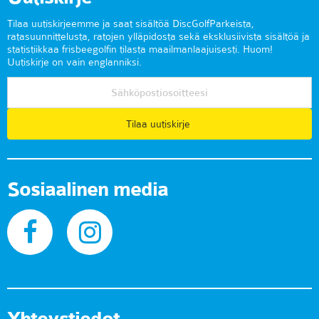
Tilaa uutiskirjeemme ja saat sisältöä DiscGolfParkeista,
ratasuunnittelusta, ratojen ylläpidosta sekä eksklusiivista sisältöä ja
statistiikkaa frisbeegolfin tilasta maailmanlaajuisesti. Huom!
Uutiskirje on vain englanniksi.
Tilaa uutiskirje
Sosiaalinen media