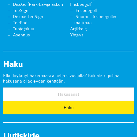
DiscGolfPark-kävijälaskuri
Frisbeegolf
TeeSign
Frisbeegolf
Deluxe TeeSign
Suomi – frisbeegolfin
TeePad
mallimaa
Tuotetakuu
Artikkelit
Asennus
Yhteys
Haku
Etkö löytänyt hakemaasi aihetta sivustolta? Kokeile kirjoittaa
hakusana allaolevaan kenttään.
Uutiskirje