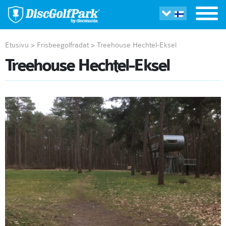
Etusivu
>
Frisbeegolfradat
>
Treehouse Hechtel-Eksel
Treehouse Hechtel-Eksel