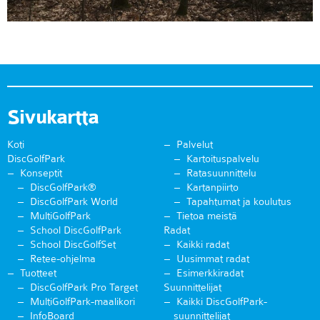
Sivukartta
Koti
Palvelut
DiscGolfPark
Kartoituspalvelu
Konseptit
Ratasuunnittelu
DiscGolfPark®
Kartanpiirto
DiscGolfPark World
Tapahtumat ja koulutus
MultiGolfPark
Tietoa meistä
School DiscGolfPark
Radat
School DiscGolfSet
Kaikki radat
Retee-ohjelma
Uusimmat radat
Tuotteet
Esimerkkiradat
DiscGolfPark Pro Target
Suunnittelijat
MultiGolfPark-maalikori
Kaikki DiscGolfPark-
InfoBoard
suunnittelijat