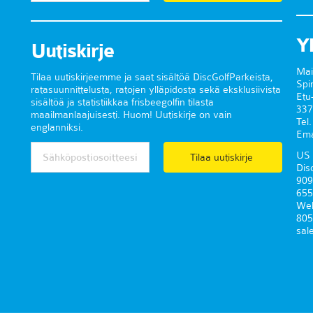
Y
Uutiskirje
Mai
Tilaa uutiskirjeemme ja saat sisältöä DiscGolfParkeista,
Spi
ratasuunnittelusta, ratojen ylläpidosta sekä eksklusiivista
Etu
sisältöä ja statistiikkaa frisbeegolfin tilasta
337
maailmanlaajuisesti. Huom! Uutiskirje on vain
Tel
englanniksi.
Ema
US 
Tilaa uutiskirje
Dis
909
655
Wel
805
sal