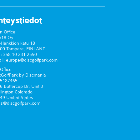
hteystiedot
n Office
n18 Oy
-Hankkion katu 18
00 Tampere, FINLAND
. +358 10 231 2550
il: europe@discgolfpark.com
Office
cGolfPark by Discmania
5187465
6 Buttercup Dr, Unit 3
lington Colorado
49 United States
es@discgolfpark.com