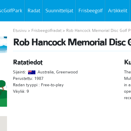
scGolfPark
Radat
Suunnittelijat
Frisbeegolf
Artikkelit
Etusivu
>
Frisbeegolfradat
>
Rob Hancock Memorial Disc Golf P
Rob Hancock Memorial Disc G
Ratatiedot
K
Sijainti:
Australia, Greenwood
The
Perustettu: 1987
Mul
Radan tyyppi : Free-to-play
in a
Väyliä: 9
ope
rec