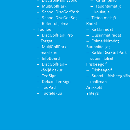
DiscGolfPark World
Kartanpiirto
MultiGolfPark
Tapahtumat ja
School DiscGolfPark
koulutus
School DiscGolfSet
Tietoa meistä
Retee-ohjelma
Radat
Tuotteet
Kaikki radat
DiscGolfPark Pro
Uusimmat radat
Target
Esimerkkiradat
MultiGolfPark-
Suunnittelijat
maalikori
Kaikki DiscGolfPark-
InfoBoard
suunnittelijat
DiscGolfPark-
Frisbeegolf
kävijälaskuri
Frisbeegolf
TeeSign
Suomi – frisbeegolfin
Deluxe TeeSign
mallimaa
TeePad
Artikkelit
Tuotetakuu
Yhteys