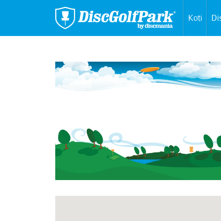
Koti
Di