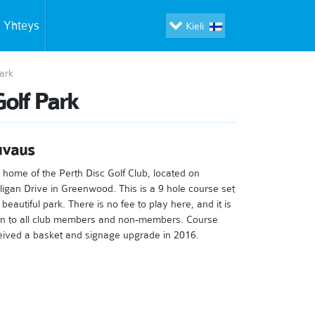
Yhteys
Kieli
ark
olf Park
uvaus
 home of the Perth Disc Golf Club, located on
ligan Drive in Greenwood. This is a 9 hole course set
 beautiful park. There is no fee to play here, and it is
n to all club members and non-members. Course
eived a basket and signage upgrade in 2016.