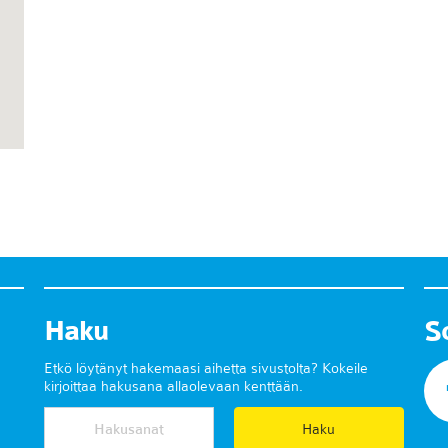
Haku
S
Etkö löytänyt hakemaasi aihetta sivustolta? Kokeile
kirjoittaa hakusana allaolevaan kenttään.