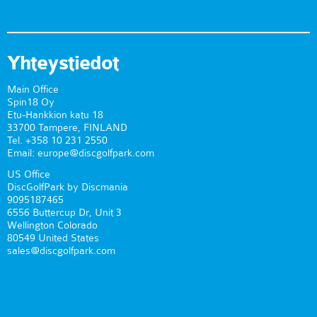
Yhteystiedot
Main Office
Spin18 Oy
Etu-Hankkion katu 18
33700 Tampere, FINLAND
Tel. +358 10 231 2550
Email: europe@discgolfpark.com
US Office
DiscGolfPark by Discmania
9095187465
6556 Buttercup Dr, Unit 3
Wellington Colorado
80549 United States
sales@discgolfpark.com