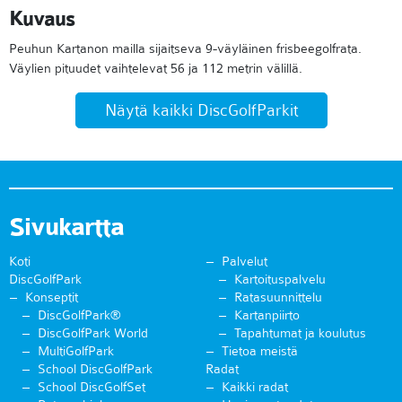
Kuvaus
Peuhun Kartanon mailla sijaitseva 9-väyläinen frisbeegolfrata.
Väylien pituudet vaihtelevat 56 ja 112 metrin välillä.
Näytä kaikki DiscGolfParkit
Sivukartta
Koti
Palvelut
DiscGolfPark
Kartoituspalvelu
Konseptit
Ratasuunnittelu
DiscGolfPark®
Kartanpiirto
DiscGolfPark World
Tapahtumat ja koulutus
MultiGolfPark
Tietoa meistä
School DiscGolfPark
Radat
School DiscGolfSet
Kaikki radat