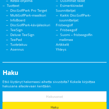
Retee-ohjelma
Uusimmat radat
Tuotteet
Esimerkkiradat
DiscGolfPark Pro Target
Suunnittelijat
MultiGolfPark-maalikori
Kaikki DiscGolfPark-
InfoBoard
suunnittelijat
DiscGolfPark-kävijälaskuri
Frisbeegolf
TeeSign
Frisbeegolf
Deluxe TeeSign
Suomi – frisbeegolfin
TeePad
mallimaa
Tuotetakuu
Artikkelit
Asennus
Yhteys
Haku
Etkö löytänyt hakemaasi aihetta sivustolta? Kokeile kirjoittaa
hakusana allaolevaan kenttään.