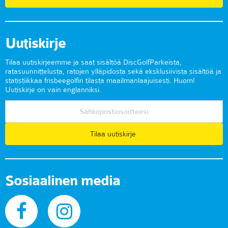
Uutiskirje
Tilaa uutiskirjeemme ja saat sisältöä DiscGolfParkeista,
ratasuunnittelusta, ratojen ylläpidosta sekä eksklusiivista sisältöä ja
statistiikkaa frisbeegolfin tilasta maailmanlaajuisesti. Huom!
Uutiskirje on vain englanniksi.
Tilaa uutiskirje
Sosiaalinen media