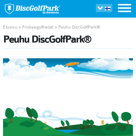
Etusivu
>
Frisbeegolfradat
>
Peuhu DiscGolfPark®
Peuhu DiscGolfPark®