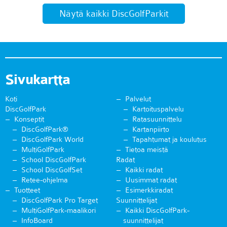
Näytä kaikki DiscGolfParkit
Sivukartta
Koti
Palvelut
DiscGolfPark
Kartoituspalvelu
Konseptit
Ratasuunnittelu
DiscGolfPark®
Kartanpiirto
DiscGolfPark World
Tapahtumat ja koulutus
MultiGolfPark
Tietoa meistä
School DiscGolfPark
Radat
School DiscGolfSet
Kaikki radat
Retee-ohjelma
Uusimmat radat
Tuotteet
Esimerkkiradat
DiscGolfPark Pro Target
Suunnittelijat
MultiGolfPark-maalikori
Kaikki DiscGolfPark-
InfoBoard
suunnittelijat