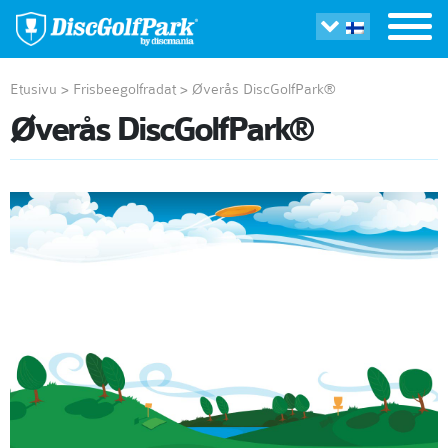
Etusivu
>
Frisbeegolfradat
>
Øverås DiscGolfPark®
Øverås DiscGolfPark®