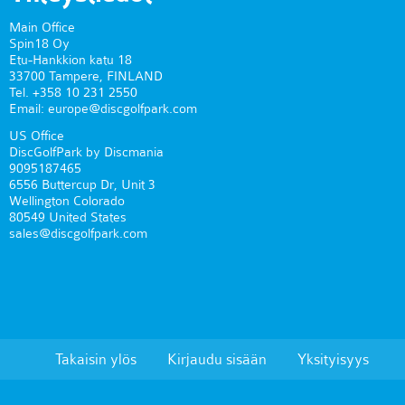
Main Office
Spin18 Oy
Etu-Hankkion katu 18
33700 Tampere, FINLAND
Tel. +358 10 231 2550
Email: europe@discgolfpark.com
US Office
DiscGolfPark by Discmania
9095187465
6556 Buttercup Dr, Unit 3
Wellington Colorado
80549 United States
sales@discgolfpark.com
Takaisin ylös
Kirjaudu sisään
Yksityisyys