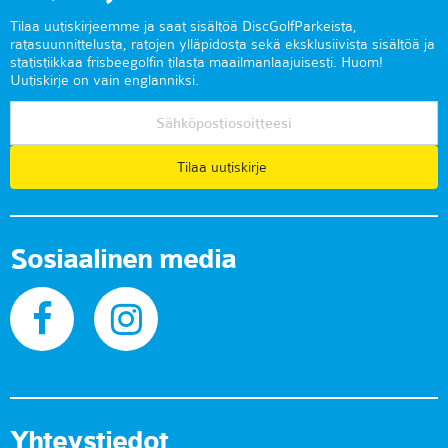
Tilaa uutiskirjeemme ja saat sisältöä DiscGolfParkeista,
ratasuunnittelusta, ratojen ylläpidosta sekä eksklusiivista sisältöä ja
statistiikkaa frisbeegolfin tilasta maailmanlaajuisesti. Huom!
Uutiskirje on vain englanniksi.
Tilaa uutiskirje
Sosiaalinen media
Yhteystiedot