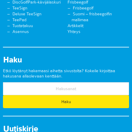
DiscGolfPark-kävijälaskuri
Frisbeegolf
TeeSign
Frisbeegolf
Deluxe TeeSign
Suomi – frisbeegolfin
TeePad
mallimaa
Tuotetakuu
Artikkelit
Asennus
Yhteys
Haku
Etkö löytänyt hakemaasi aihetta sivustolta? Kokeile kirjoittaa
hakusana allaolevaan kenttään.
Uutiskirje