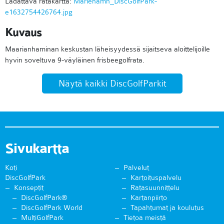
Ladattava ratakartta:
Mariehamn_DiscGolfPark-
e1632754426764.jpg
Kuvaus
Maarianhaminan keskustan läheisyydessä sijaitseva aloittelijoille
hyvin soveltuva 9-väyläinen frisbeegolfrata.
Näytä kaikki DiscGolfParkit
Sivukartta
Koti
Palvelut
DiscGolfPark
Kartoituspalvelu
Konseptit
Ratasuunnittelu
DiscGolfPark®
Kartanpiirto
DiscGolfPark World
Tapahtumat ja koulutus
MultiGolfPark
Tietoa meistä