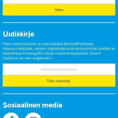
Uutiskirje
Tilaa uutiskirjeemme ja saat sisältöä DiscGolfParkeista,
ratasuunnittelusta, ratojen ylläpidosta sekä eksklusiivista sisältöä ja
statistiikkaa frisbeegolfin tilasta maailmanlaajuisesti. Huom!
Uutiskirje on vain englanniksi.
Tilaa uutiskirje
Sosiaalinen media