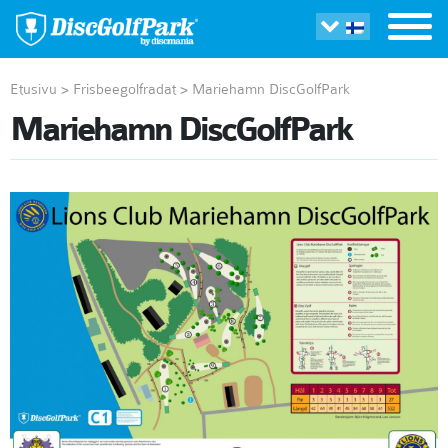
Etusivu
>
Frisbeegolfradat
>
Mariehamn DiscGolfPark
Mariehamn DiscGolfPark