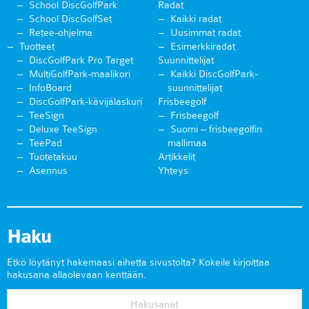
School DiscGolfPark
Radat
School DiscGolfSet
Kaikki radat
Retee-ohjelma
Uusimmat radat
Tuotteet
Esimerkkiradat
DiscGolfPark Pro Target
Suunnittelijat
MultiGolfPark-maalikori
Kaikki DiscGolfPark-
InfoBoard
suunnittelijat
DiscGolfPark-kävijälaskuri
Frisbeegolf
TeeSign
Frisbeegolf
Deluxe TeeSign
Suomi – frisbeegolfin
TeePad
mallimaa
Tuotetakuu
Artikkelit
Asennus
Yhteys
Haku
Etkö löytänyt hakemaasi aihetta sivustolta? Kokeile kirjoittaa
hakusana allaolevaan kenttään.