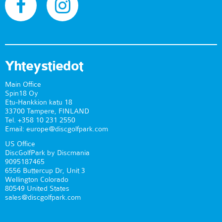
Yhteystiedot
Main Office
Spin18 Oy
Etu-Hankkion katu 18
33700 Tampere, FINLAND
Tel. +358 10 231 2550
Email: europe@discgolfpark.com
US Office
DiscGolfPark by Discmania
9095187465
6556 Buttercup Dr, Unit 3
Wellington Colorado
80549 United States
sales@discgolfpark.com