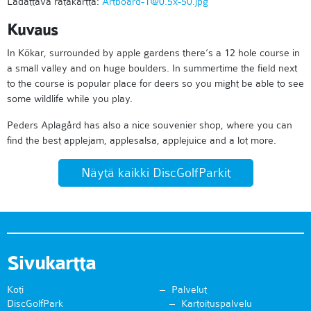
Ladattava ratakartta:
Artboard-1@0.5x-50.jpg
Kuvaus
In Kökar, surrounded by apple gardens there’s a 12 hole course in
a small valley and on huge boulders. In summertime the field next
to the course is popular place for deers so you might be able to see
some wildlife while you play.
Peders Aplagård has also a nice souvenier shop, where you can
find the best applejam, applesalsa, applejuice and a lot more.
Näytä kaikki DiscGolfParkit
Sivukartta
Koti
Palvelut
DiscGolfPark
Kartoituspalvelu