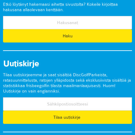
Etkö löytänyt hakemaasi aihetta sivustolta? Kokeile kirjoittaa
hakusana allaolevaan kenttään.
Uutiskirje
Tilaa uutiskirjeemme ja saat sisältöä DiscGolfParkeista,
ratasuunnittelusta, ratojen ylläpidosta sekä eksklusiivista sisältöä ja
statistiikkaa frisbeegolfin tilasta maailmanlaajuisesti. Huom!
Uutiskirje on vain englanniksi.
Tilaa uutiskirje