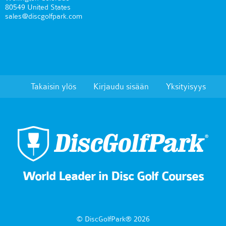
80549 United States
sales@discgolfpark.com
Takaisin ylös
Kirjaudu sisään
Yksityisyys
World Leader in Disc Golf Courses
© DiscGolfPark® 2026