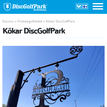
Etusivu
>
Frisbeegolfradat
>
Kökar DiscGolfPark
Kökar DiscGolfPark