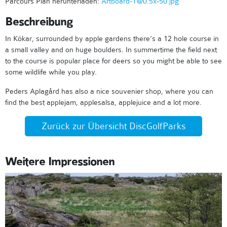
Parcours Plan herunterladen:
Artboard-1@0.5x-50.jpg
Beschreibung
In Kökar, surrounded by apple gardens there’s a 12 hole course in
a small valley and on huge boulders. In summertime the field next
to the course is popular place for deers so you might be able to see
some wildlife while you play.
Peders Aplagård has also a nice souvenier shop, where you can
find the best applejam, applesalsa, applejuice and a lot more.
Zurück zur Übersicht DiscGolfParks
Weitere Impressionen