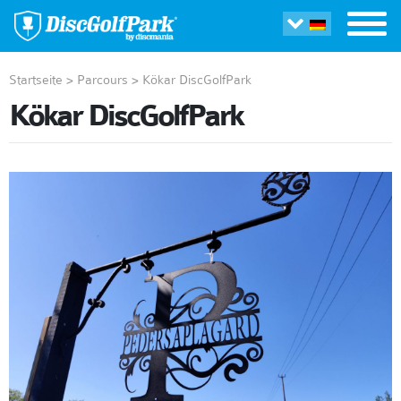
Startseite
>
Parcours
>
Kökar DiscGolfPark
Kökar DiscGolfPark