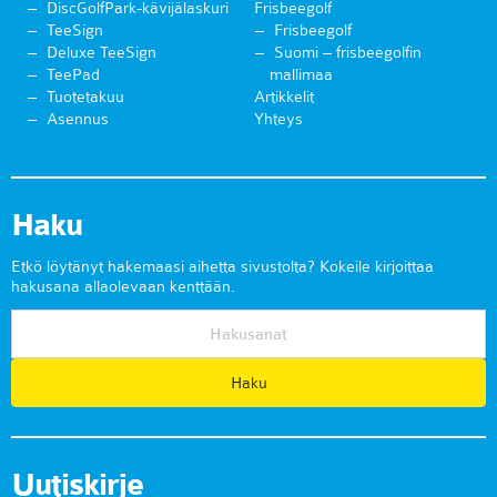
DiscGolfPark-kävijälaskuri
Frisbeegolf
TeeSign
Frisbeegolf
Deluxe TeeSign
Suomi – frisbeegolfin
TeePad
mallimaa
Tuotetakuu
Artikkelit
Asennus
Yhteys
Haku
Etkö löytänyt hakemaasi aihetta sivustolta? Kokeile kirjoittaa
hakusana allaolevaan kenttään.
Uutiskirje