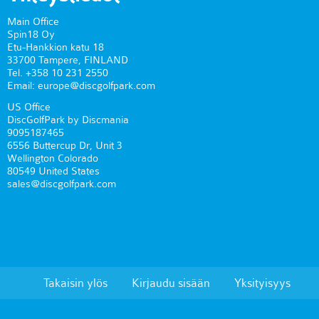
Main Office
Spin18 Oy
Etu-Hankkion katu 18
33700 Tampere, FINLAND
Tel. +358 10 231 2550
Email: europe@discgolfpark.com
US Office
DiscGolfPark by Discmania
9095187465
6556 Buttercup Dr, Unit 3
Wellington Colorado
80549 United States
sales@discgolfpark.com
Takaisin ylös
Kirjaudu sisään
Yksityisyys