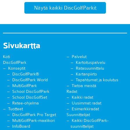
Näytä kaikki DiscGolfParkit
Sivukartta
Koti
Palvelut
DiscGolfPark
Kartoituspalvelu
Konseptit
Ratasuunnittelu
DiscGolfPark®
Kartanpiirto
DiscGolfPark World
Tapahtumat ja koulutus
MultiGolfPark
Tietoa meistä
School DiscGolfPark
Radat
School DiscGolfSet
Kaikki radat
Retee-ohjelma
Uusimmat radat
Tuotteet
Esimerkkiradat
DiscGolfPark Pro Target
Suunnittelijat
MultiGolfPark-maalikori
Kaikki DiscGolfPark-
InfoBoard
suunnittelijat