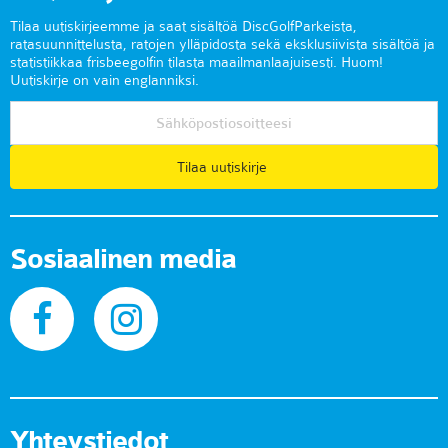
Tilaa uutiskirjeemme ja saat sisältöä DiscGolfParkeista,
ratasuunnittelusta, ratojen ylläpidosta sekä eksklusiivista sisältöä ja
statistiikkaa frisbeegolfin tilasta maailmanlaajuisesti. Huom!
Uutiskirje on vain englanniksi.
Tilaa uutiskirje
Sosiaalinen media
Yhteystiedot