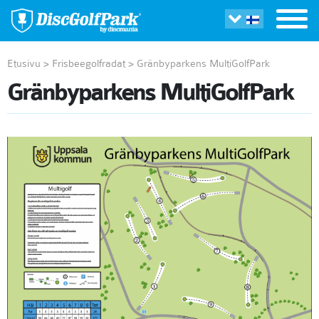
Etusivu
>
Frisbeegolfradat
>
Gränbyparkens MultiGolfPark
Gränbyparkens MultiGolfPark