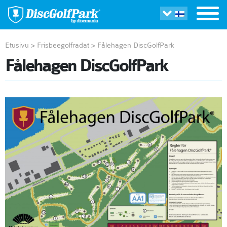
Etusivu
>
Frisbeegolfradat
>
Fålehagen DiscGolfPark
Fålehagen DiscGolfPark