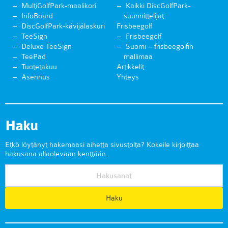
MultiGolfPark-maalikori
Kaikki DiscGolfPark-
InfoBoard
suunnittelijat
DiscGolfPark-kävijälaskuri
Frisbeegolf
TeeSign
Frisbeegolf
Deluxe TeeSign
Suomi – frisbeegolfin
TeePad
mallimaa
Tuotetakuu
Artikkelit
Asennus
Yhteys
Haku
Etkö löytänyt hakemaasi aihetta sivustolta? Kokeile kirjoittaa
hakusana allaolevaan kenttään.