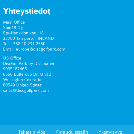
Yhteystiedot
Main Office
Spin18 Oy
Etu-Hankkion katu 18
33700 Tampere, FINLAND
Tel. +358 10 231 2550
Email: europe@discgolfpark.com
US Office
DiscGolfPark by Discmania
9095187465
6556 Buttercup Dr, Unit 3
Wellington Colorado
80549 United States
sales@discgolfpark.com
Takaisin ylös
Kirjaudu sisään
Yksityisyys