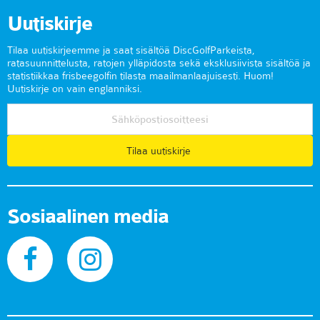
Uutiskirje
Tilaa uutiskirjeemme ja saat sisältöä DiscGolfParkeista,
ratasuunnittelusta, ratojen ylläpidosta sekä eksklusiivista sisältöä ja
statistiikkaa frisbeegolfin tilasta maailmanlaajuisesti. Huom!
Uutiskirje on vain englanniksi.
Tilaa uutiskirje
Sosiaalinen media