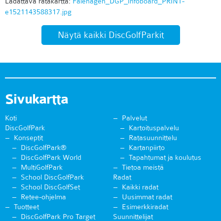
Ladattava ratakartta:
Fålehagen_DGP_Infoboard_PRINT-
e1521143588317.jpg
Näytä kaikki DiscGolfParkit
Sivukartta
Koti
Palvelut
DiscGolfPark
Kartoituspalvelu
Konseptit
Ratasuunnittelu
DiscGolfPark®
Kartanpiirto
DiscGolfPark World
Tapahtumat ja koulutus
MultiGolfPark
Tietoa meistä
School DiscGolfPark
Radat
School DiscGolfSet
Kaikki radat
Retee-ohjelma
Uusimmat radat
Tuotteet
Esimerkkiradat
DiscGolfPark Pro Target
Suunnittelijat