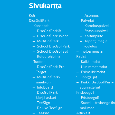
Sivukartta
Koti
Asennus
DiscGolfPark
Palvelut
Konseptit
Kartoituspalvelu
DiscGolfPark®
Ratasuunnittelu
DiscGolfPark World
Kartanpiirto
MultiGolfPark
Tapahtumat ja
School DiscGolfPark
koulutus
School DiscGolfSet
Tietoa meistä
Retee-ohjelma
Radat
Tuotteet
Kaikki radat
DiscGolfPark Pro
Uusimmat radat
Target
Esimerkkiradat
MultiGolfPark-
Suunnittelijat
maalikori
Kaikki DiscGolfPark-
InfoBoard
suunnittelijat
DiscGolfPark-
Frisbeegolf
kävijälaskuri
Frisbeegolf
TeeSign
Suomi – frisbeegolfin
Deluxe TeeSign
mallimaa
TeePad
Artikkelit