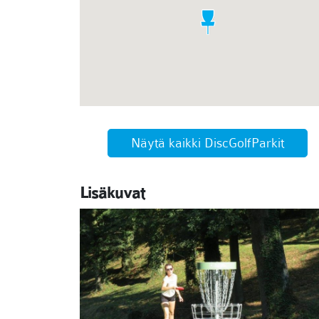
Näytä kaikki DiscGolfParkit
Lisäkuvat