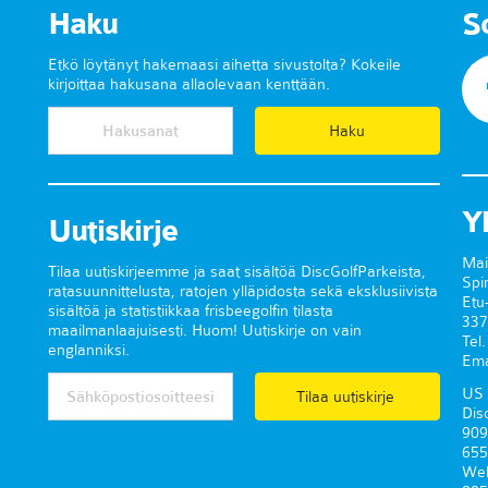
Haku
S
Etkö löytänyt hakemaasi aihetta sivustolta? Kokeile
kirjoittaa hakusana allaolevaan kenttään.
Y
Uutiskirje
Mai
Tilaa uutiskirjeemme ja saat sisältöä DiscGolfParkeista,
Spi
ratasuunnittelusta, ratojen ylläpidosta sekä eksklusiivista
Etu
sisältöä ja statistiikkaa frisbeegolfin tilasta
337
maailmanlaajuisesti. Huom! Uutiskirje on vain
Tel
englanniksi.
Ema
US 
Tilaa uutiskirje
Dis
909
655
Wel