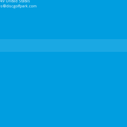
49 United States
es@discgolfpark.com