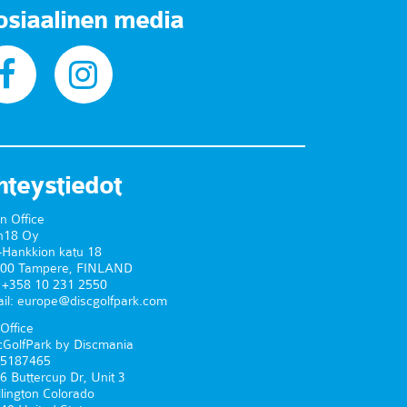
osiaalinen media
hteystiedot
n Office
n18 Oy
-Hankkion katu 18
00 Tampere, FINLAND
. +358 10 231 2550
il: europe@discgolfpark.com
Office
cGolfPark by Discmania
5187465
6 Buttercup Dr, Unit 3
lington Colorado