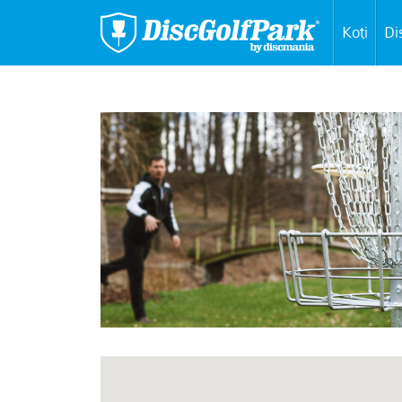
Koti
Di