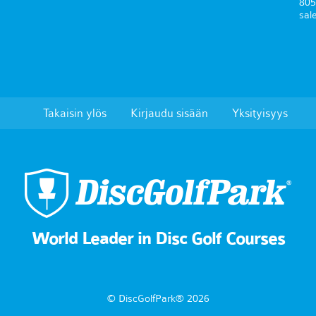
805
sal
Takaisin ylös
Kirjaudu sisään
Yksityisyys
World Leader in Disc Golf Courses
© DiscGolfPark® 2026