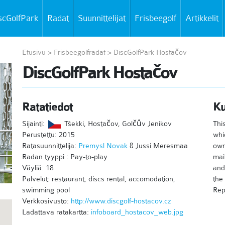
scGolfPark
Radat
Suunnittelijat
Frisbeegolf
Artikkelit
Etusivu
>
Frisbeegolfradat
>
DiscGolfPark Hostačov
DiscGolfPark Hostačov
Ratatiedot
K
Sijainti:
Tšekki, Hostačov, Golčův Jeníkov
Thi
Perustettu: 2015
whi
Ratasuunnittelija:
Premysl Novak
& Jussi Meresmaa
own
Radan tyyppi : Pay-to-play
mai
Väyliä: 18
and
Palvelut: restaurant, discs rental, accomodation,
the
swimming pool
Rep
Verkkosivusto:
http://www.discgolf-hostacov.cz
Ladattava ratakartta:
infoboard_hostacov_web.jpg