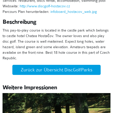
Services: restaurant, discs rental, accomodation, swimming pool
Webseite:
http://www.discgolf-hostacov.cz
Parcours Plan herunterladen:
infoboard_hostacov_web.jpg
Beschreibung
This pay-to-play course is located in the castle park which belongs
to castle hotel Chatea Hostačov. The owner loves and also play
disc golf. The course is well maiteined. Expect long holes, water
hazard, island green and some elevation. Amateurs teepads are
availabe on the front nine. Best 18 hole course in this part of Czech
Republic.
Zurück zur Übersicht DiscGolfParks
Weitere Impressionen