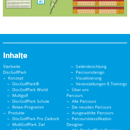
Inhalte
Startseite
Geländesichtung
DiscGolfPark
Parcoursdesign
Konzept
Visualisierung
DiscGolfPark®
Veranstaltungen & Trainings
DiscGolfPark World
Über uns
Multigolf
Parcours
DiscGolfPark Schule
Alle Parcours
Retee-Programm
Die neusten Parcours
Produkte
Ausgewählte Parcours
DiscGolfPark Pro Zielkorb
Parcoursklassifikation
MultiGolfPark Ziel
Designer