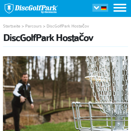
Startseite
>
Parcours
>
DiscGolfPark Hostačov
DiscGolfPark Hostačov