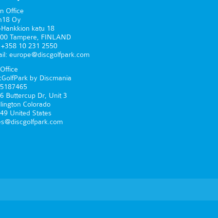
n Office
n18 Oy
-Hankkion katu 18
00 Tampere, FINLAND
. +358 10 231 2550
il: europe@discgolfpark.com
Office
cGolfPark by Discmania
5187465
6 Buttercup Dr, Unit 3
lington Colorado
49 United States
es@discgolfpark.com