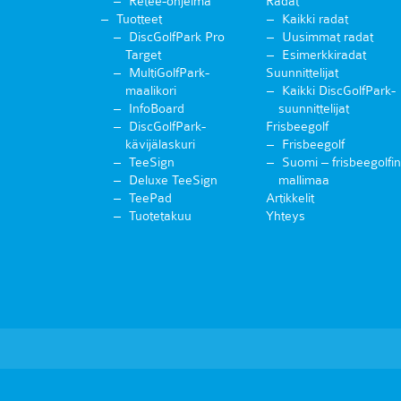
Retee-ohjelma
Radat
Tuotteet
Kaikki radat
DiscGolfPark Pro
Uusimmat radat
Target
Esimerkkiradat
MultiGolfPark-
Suunnittelijat
maalikori
Kaikki DiscGolfPark-
InfoBoard
suunnittelijat
DiscGolfPark-
Frisbeegolf
kävijälaskuri
Frisbeegolf
TeeSign
Suomi – frisbeegolfin
Deluxe TeeSign
mallimaa
TeePad
Artikkelit
Tuotetakuu
Yhteys