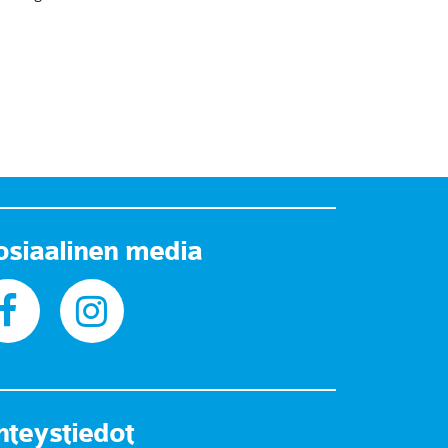
osiaalinen media
hteystiedot