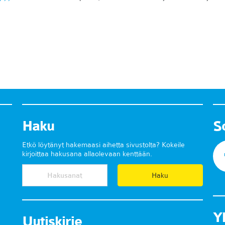
Haku
S
Etkö löytänyt hakemaasi aihetta sivustolta? Kokeile
kirjoittaa hakusana allaolevaan kenttään.
Y
Uutiskirje