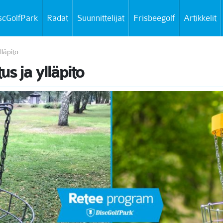
scGolfPark
Radat
Suunnittelijat
Frisbeegolf
Artikkelit
läpito
s ja ylläpito