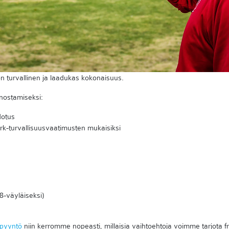
on turvallinen ja laadukas kokonaisuus.
nostamiseksi:
dotus
rk-turvallisuusvaatimusten mukaisiksi
8-väyläiseksi)
opyyntö
niin kerromme nopeasti, millaisia vaihtoehtoja voimme tarjota f