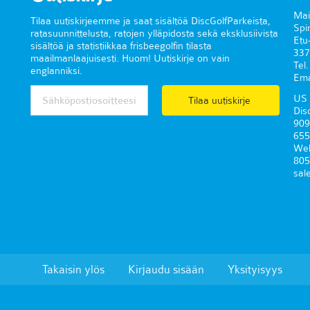
Mai
Tilaa uutiskirjeemme ja saat sisältöä DiscGolfParkeista,
Spi
ratasuunnittelusta, ratojen ylläpidosta sekä eksklusiivista
Etu
sisältöä ja statistiikkaa frisbeegolfin tilasta
337
maailmanlaajuisesti. Huom! Uutiskirje on vain
Tel
englanniksi.
Ema
US 
Tilaa uutiskirje
Dis
909
655
Wel
805
sal
Takaisin ylös
Kirjaudu sisään
Yksityisyys