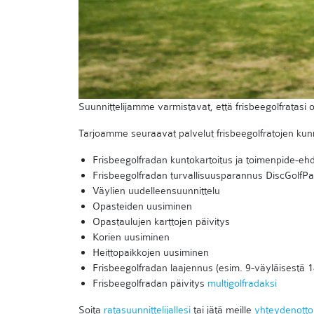
Suunnittelijamme varmistavat, että frisbeegolfratasi 
Tarjoamme seuraavat palvelut frisbeegolfratojen kun
Frisbeegolfradan kuntokartoitus ja toimenpide-eh
Frisbeegolfradan turvallisuusparannus DiscGolfPa
Väylien uudelleensuunnittelu
Opasteiden uusiminen
Opastaulujen karttojen päivitys
Korien uusiminen
Heittopaikkojen uusiminen
Frisbeegolfradan laajennus (esim. 9-väyläisestä 1
Frisbeegolfradan päivitys
multigolfradaksi
Soita
ratasuunnittelijallesi
tai jätä meille
yhteydenott