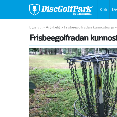
Koti
Di
Etusivu
>
Artikkelit
>
Frisbeegolfradan kunnostus ja yl
Frisbeegolfradan kunnostu