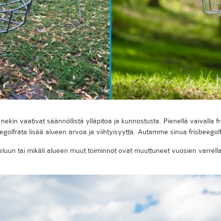
 nekin vaativat säännöllistä ylläpitoa ja kunnostusta. Pienellä vaivalla fr
golfrata lisää alueen arvoa ja viihtyisyyttä. Autamme sinua frisbeegol
teluun tai mikäli alueen muut toiminnot ovat muuttuneet vuosien varrell