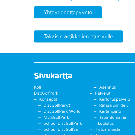
Yhteydenottopyyntö
Takaisin artikkelien etusivulle
Sivukartta
Koti
Asennus
DiscGolfPark
Palvelut
Konseptit
Kartoituspalvelu
DiscGolfPark®
Ratasuunnittelu
DiscGolfPark World
Kartanpiirto
MultiGolfPark
Tapahtumat ja
School DiscGolfPark
koulutus
School DiscGolfSet
Tietoa meistä