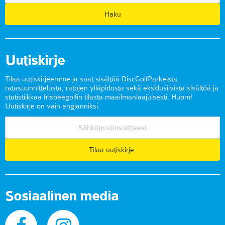
Uutiskirje
Tilaa uutiskirjeemme ja saat sisältöä DiscGolfParkeista,
ratasuunnittelusta, ratojen ylläpidosta sekä eksklusiivista sisältöä ja
statistiikkaa frisbeegolfin tilasta maailmanlaajuisesti. Huom!
Uutiskirje on vain englanniksi.
Tilaa uutiskirje
Sosiaalinen media