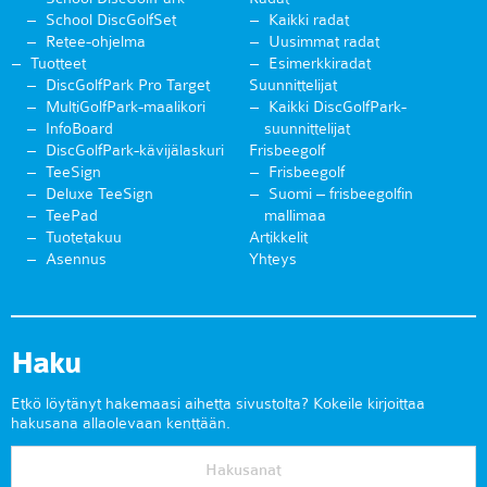
School DiscGolfSet
Kaikki radat
Retee-ohjelma
Uusimmat radat
Tuotteet
Esimerkkiradat
DiscGolfPark Pro Target
Suunnittelijat
MultiGolfPark-maalikori
Kaikki DiscGolfPark-
InfoBoard
suunnittelijat
DiscGolfPark-kävijälaskuri
Frisbeegolf
TeeSign
Frisbeegolf
Deluxe TeeSign
Suomi – frisbeegolfin
TeePad
mallimaa
Tuotetakuu
Artikkelit
Asennus
Yhteys
Haku
Etkö löytänyt hakemaasi aihetta sivustolta? Kokeile kirjoittaa
hakusana allaolevaan kenttään.