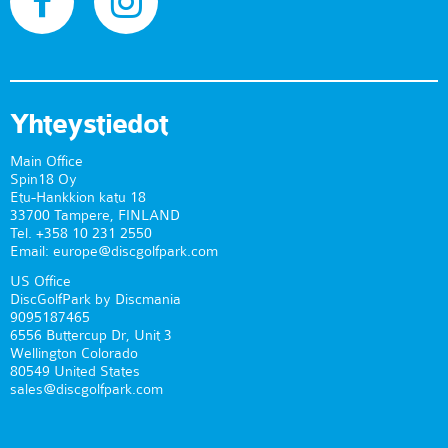
Yhteystiedot
Main Office
Spin18 Oy
Etu-Hankkion katu 18
33700 Tampere, FINLAND
Tel. +358 10 231 2550
Email: europe@discgolfpark.com
US Office
DiscGolfPark by Discmania
9095187465
6556 Buttercup Dr, Unit 3
Wellington Colorado
80549 United States
sales@discgolfpark.com