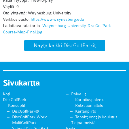
Radan tyyppi : Free-to-play
Väyliä: 9
Ota yhteyttä: Waynesburg University
Verkkosivusto:
https://www.waynesburg.edu
Ladattava ratakartta:
Waynesburg-University-DiscGolfPark-
Course-Map-Final.jpg
Näytä kaikki DiscGolfParkit
Sivukartta
Koti
Palvelut
DiscGolfPark
Kartoituspalvelu
Konseptit
Ratasuunnittelu
DiscGolfPark®
Kartanpiirto
DiscGolfPark World
Tapahtumat ja koulutus
MultiGolfPark
Tietoa meistä
School DiscGolfPark
Radat