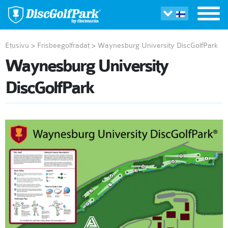
Etusivu
>
Frisbeegolfradat
>
Waynesburg University DiscGolfPark
Waynesburg University
DiscGolfPark