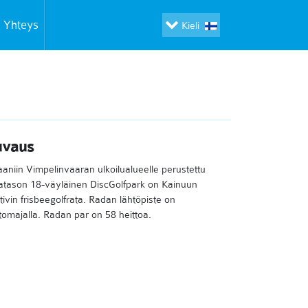
Yhteys
Kieli
uvaus
aaniin Vimpelinvaaran ulkoilualueelle perustettu
patason 18-väyläinen DiscGolfpark on Kainuun
tivin frisbeegolfrata. Radan lähtöpiste on
htomajalla. Radan par on 58 heittoa.