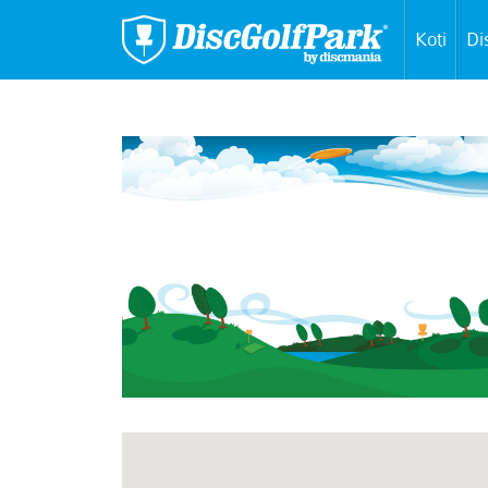
Koti
Di