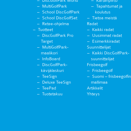
DiscGolfPark World
Kartanpiirto
MultiGolfPark
Tapahtumat ja
School DiscGolfPark
koulutus
School DiscGolfSet
Tietoa meistä
Retee-ohjelma
Radat
Tuotteet
Kaikki radat
DiscGolfPark Pro
Uusimmat radat
Target
Esimerkkiradat
MultiGolfPark-
Suunnittelijat
maalikori
Kaikki DiscGolfPark-
InfoBoard
suunnittelijat
DiscGolfPark-
Frisbeegolf
kävijälaskuri
Frisbeegolf
TeeSign
Suomi – frisbeegolfin
Deluxe TeeSign
mallimaa
TeePad
Artikkelit
Tuotetakuu
Yhteys