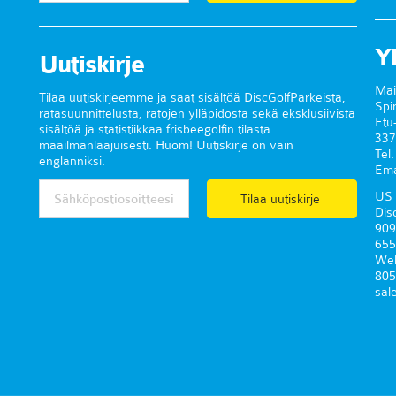
Y
Uutiskirje
Mai
Tilaa uutiskirjeemme ja saat sisältöä DiscGolfParkeista,
Spi
ratasuunnittelusta, ratojen ylläpidosta sekä eksklusiivista
Etu
sisältöä ja statistiikkaa frisbeegolfin tilasta
337
maailmanlaajuisesti. Huom! Uutiskirje on vain
Tel
englanniksi.
Ema
US 
Tilaa uutiskirje
Dis
909
655
Wel
805
sal