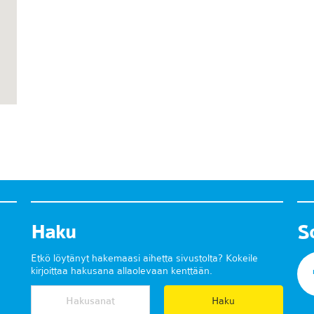
Haku
S
Etkö löytänyt hakemaasi aihetta sivustolta? Kokeile
kirjoittaa hakusana allaolevaan kenttään.