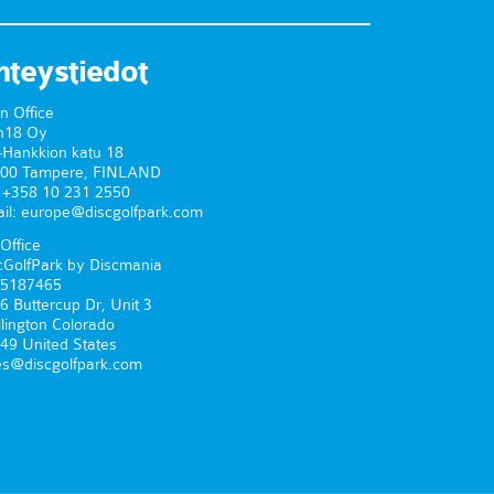
hteystiedot
n Office
n18 Oy
-Hankkion katu 18
00 Tampere, FINLAND
. +358 10 231 2550
il: europe@discgolfpark.com
Office
cGolfPark by Discmania
5187465
6 Buttercup Dr, Unit 3
lington Colorado
49 United States
es@discgolfpark.com