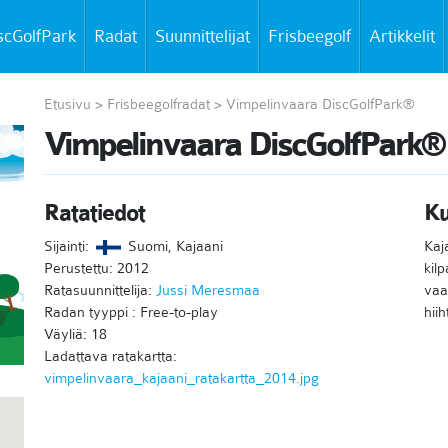
scGolfPark
Radat
Suunnittelijat
Frisbeegolf
Artikkelit
Etusivu
>
Frisbeegolfradat
>
Vimpelinvaara DiscGolfPark®
Vimpelinvaara DiscGolfPark®
Ratatiedot
K
Sijainti:
Suomi, Kajaani
Kaj
Perustettu: 2012
kil
Ratasuunnittelija:
Jussi Meresmaa
vaa
Radan tyyppi : Free-to-play
hii
Väyliä: 18
Ladattava ratakartta:
vimpelinvaara_kajaani_ratakartta_2014.jpg