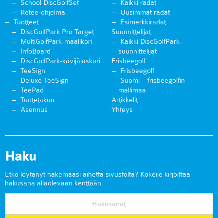
School DiscGolfSet
Kaikki radat
Retee-ohjelma
Uusimmat radat
Tuotteet
Esimerkkiradat
DiscGolfPark Pro Target
Suunnittelijat
MultiGolfPark-maalikori
Kaikki DiscGolfPark-
InfoBoard
suunnittelijat
DiscGolfPark-kävijälaskuri
Frisbeegolf
TeeSign
Frisbeegolf
Deluxe TeeSign
Suomi – frisbeegolfin
TeePad
mallimaa
Tuotetakuu
Artikkelit
Asennus
Yhteys
Haku
Etkö löytänyt hakemaasi aihetta sivustolta? Kokeile kirjoittaa
hakusana allaolevaan kenttään.