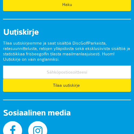
Uutiskirje
Tilaa uutiskirjeemme ja saat sisältöä DiscGolfParkeista,
ratasuunnittelusta, ratojen ylläpidosta sekä eksklusiivista sisältöä ja
statistiikkaa frisbeegolfin tilasta maailmanlaajuisesti. Huom!
Uutiskirje on vain englanniksi.
Tilaa uutiskirje
Sosiaalinen media