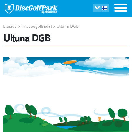
Etusivu
>
Frisbeegolfradat
>
Ultuna DGB
Ultuna DGB