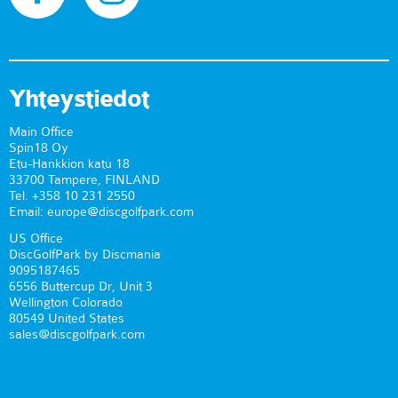
Yhteystiedot
Main Office
Spin18 Oy
Etu-Hankkion katu 18
33700 Tampere, FINLAND
Tel. +358 10 231 2550
Email: europe@discgolfpark.com
US Office
DiscGolfPark by Discmania
9095187465
6556 Buttercup Dr, Unit 3
Wellington Colorado
80549 United States
sales@discgolfpark.com