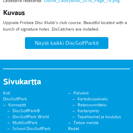
Ladattava ratakartta:
Ultuna_CaddyBook_2016_Page_19.png
Kuvaus
Uppsala Frisbee Disc Klubb’s club course. Beautiful located with a
bunch of signature holes. DisCatchers are installed.
Näytä kaikki DiscGolfParkit
Sivukartta
Koti
Palvelut
DiscGolfPark
Kartoituspalvelu
Konseptit
Ratasuunnittelu
DiscGolfPark®
Kartanpiirto
DiscGolfPark World
Tapahtumat ja koulutus
MultiGolfPark
Tietoa meistä
School DiscGolfPark
Radat