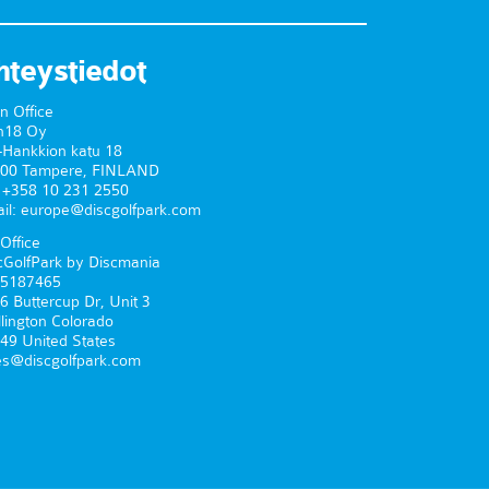
hteystiedot
n Office
n18 Oy
-Hankkion katu 18
00 Tampere, FINLAND
. +358 10 231 2550
il: europe@discgolfpark.com
Office
cGolfPark by Discmania
5187465
6 Buttercup Dr, Unit 3
lington Colorado
49 United States
es@discgolfpark.com