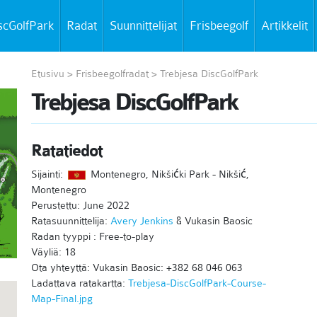
scGolfPark
Radat
Suunnittelijat
Frisbeegolf
Artikkelit
Etusivu
>
Frisbeegolfradat
>
Trebjesa DiscGolfPark
Trebjesa DiscGolfPark
Ratatiedot
Sijainti:
Montenegro, Nikšićki Park - Nikšić,
Montenegro
Perustettu: June 2022
Ratasuunnittelija:
Avery Jenkins
& Vukasin Baosic
Radan tyyppi : Free-to-play
Väyliä: 18
Ota yhteyttä: Vukasin Baosic: +382 68 046 063
Ladattava ratakartta:
Trebjesa-DiscGolfPark-Course-
Map-Final.jpg