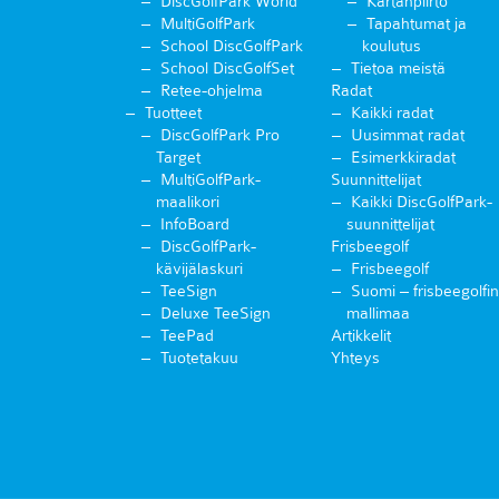
DiscGolfPark World
Kartanpiirto
MultiGolfPark
Tapahtumat ja
School DiscGolfPark
koulutus
School DiscGolfSet
Tietoa meistä
Retee-ohjelma
Radat
Tuotteet
Kaikki radat
DiscGolfPark Pro
Uusimmat radat
Target
Esimerkkiradat
MultiGolfPark-
Suunnittelijat
maalikori
Kaikki DiscGolfPark-
InfoBoard
suunnittelijat
DiscGolfPark-
Frisbeegolf
kävijälaskuri
Frisbeegolf
TeeSign
Suomi – frisbeegolfin
Deluxe TeeSign
mallimaa
TeePad
Artikkelit
Tuotetakuu
Yhteys