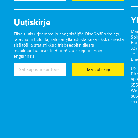
Y
Uutiskirje
Mai
Tilaa uutiskirjeemme ja saat sisältöä DiscGolfParkeista,
Spi
ratasuunnittelusta, ratojen ylläpidosta sekä eksklusiivista
Etu
sisältöä ja statistiikkaa frisbeegolfin tilasta
337
maailmanlaajuisesti. Huom! Uutiskirje on vain
Tel
englanniksi.
Ema
US 
Tilaa uutiskirje
Dis
909
655
Wel
805
sal