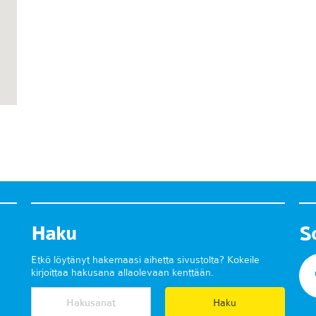
Haku
S
Etkö löytänyt hakemaasi aihetta sivustolta? Kokeile
kirjoittaa hakusana allaolevaan kenttään.