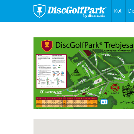
Koti
Di