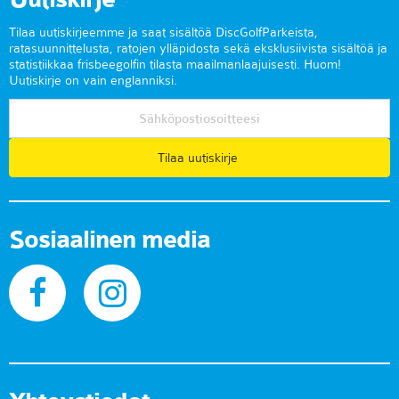
Tilaa uutiskirjeemme ja saat sisältöä DiscGolfParkeista,
ratasuunnittelusta, ratojen ylläpidosta sekä eksklusiivista sisältöä ja
statistiikkaa frisbeegolfin tilasta maailmanlaajuisesti. Huom!
Uutiskirje on vain englanniksi.
Tilaa uutiskirje
Sosiaalinen media