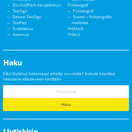
DiscGolfPark-kävijälaskuri
Frisbeegolf
TeeSign
Frisbeegolf
Deluxe TeeSign
Suomi – frisbeegolfin
TeePad
mallimaa
Tuotetakuu
Artikkelit
Asennus
Yhteys
Haku
Etkö löytänyt hakemaasi aihetta sivustolta? Kokeile kirjoittaa
hakusana allaolevaan kenttään.
Uutiskirje