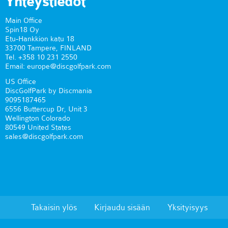
Yhteystiedot
Main Office
Spin18 Oy
Etu-Hankkion katu 18
33700 Tampere, FINLAND
Tel. +358 10 231 2550
Email: europe@discgolfpark.com
US Office
DiscGolfPark by Discmania
9095187465
6556 Buttercup Dr, Unit 3
Wellington Colorado
80549 United States
sales@discgolfpark.com
Takaisin ylös
Kirjaudu sisään
Yksityisyys