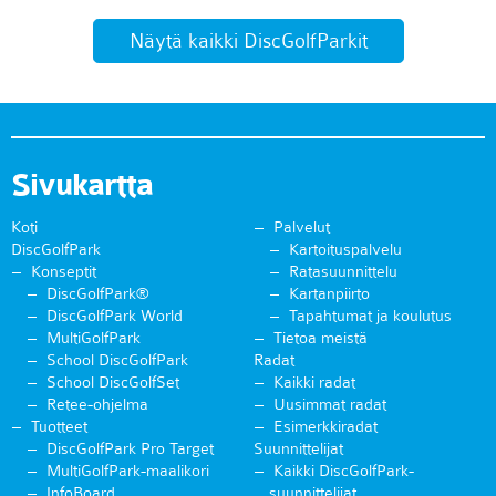
Näytä kaikki DiscGolfParkit
Sivukartta
Koti
Palvelut
DiscGolfPark
Kartoituspalvelu
Konseptit
Ratasuunnittelu
DiscGolfPark®
Kartanpiirto
DiscGolfPark World
Tapahtumat ja koulutus
MultiGolfPark
Tietoa meistä
School DiscGolfPark
Radat
School DiscGolfSet
Kaikki radat
Retee-ohjelma
Uusimmat radat
Tuotteet
Esimerkkiradat
DiscGolfPark Pro Target
Suunnittelijat
MultiGolfPark-maalikori
Kaikki DiscGolfPark-
InfoBoard
suunnittelijat