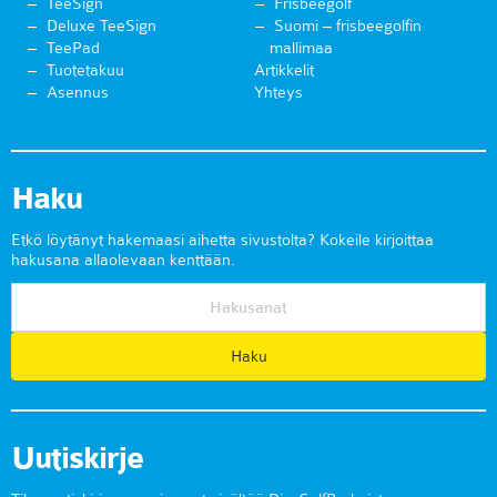
TeeSign
Frisbeegolf
Deluxe TeeSign
Suomi – frisbeegolfin
TeePad
mallimaa
Tuotetakuu
Artikkelit
Asennus
Yhteys
Haku
Etkö löytänyt hakemaasi aihetta sivustolta? Kokeile kirjoittaa
hakusana allaolevaan kenttään.
Uutiskirje