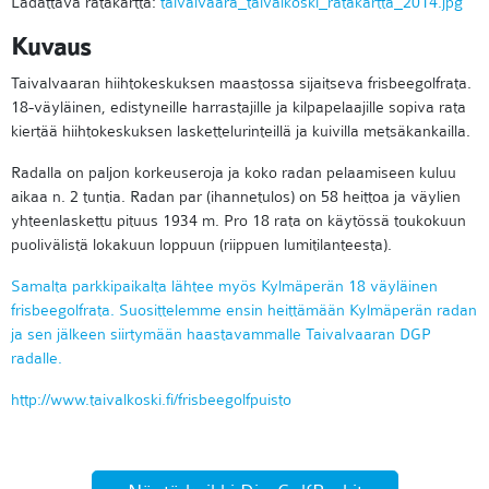
Ladattava ratakartta:
taivalvaara_taivalkoski_ratakartta_2014.jpg
Kuvaus
Taivalvaaran hiihtokeskuksen maastossa sijaitseva frisbeegolfrata.
18-väyläinen, edistyneille harrastajille ja kilpapelaajille sopiva rata
kiertää hiihtokeskuksen laskettelurinteillä ja kuivilla metsäkankailla.
Radalla on paljon korkeuseroja ja koko radan pelaamiseen kuluu
aikaa n. 2 tuntia. Radan par (ihannetulos) on 58 heittoa ja väylien
yhteenlaskettu pituus 1934 m. Pro 18 rata on käytössä toukokuun
puolivälistä lokakuun loppuun (riippuen lumitilanteesta).
Samalta parkkipaikalta lähtee myös Kylmäperän 18 väyläinen
frisbeegolfrata. Suosittelemme ensin heittämään Kylmäperän radan
ja sen jälkeen siirtymään haastavammalle Taivalvaaran DGP
radalle.
http://www.taivalkoski.fi/frisbeegolfpuisto