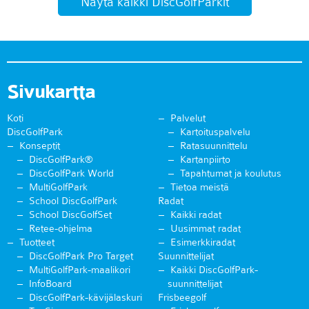
Näytä kaikki DiscGolfParkit
Sivukartta
Koti
Palvelut
DiscGolfPark
Kartoituspalvelu
Konseptit
Ratasuunnittelu
DiscGolfPark®
Kartanpiirto
DiscGolfPark World
Tapahtumat ja koulutus
MultiGolfPark
Tietoa meistä
School DiscGolfPark
Radat
School DiscGolfSet
Kaikki radat
Retee-ohjelma
Uusimmat radat
Tuotteet
Esimerkkiradat
DiscGolfPark Pro Target
Suunnittelijat
MultiGolfPark-maalikori
Kaikki DiscGolfPark-
InfoBoard
suunnittelijat
DiscGolfPark-kävijälaskuri
Frisbeegolf