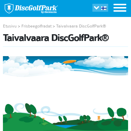
Etusivu
>
Frisbeegolfradat
>
Taivalvaara DiscGolfPark®
Taivalvaara DiscGolfPark®