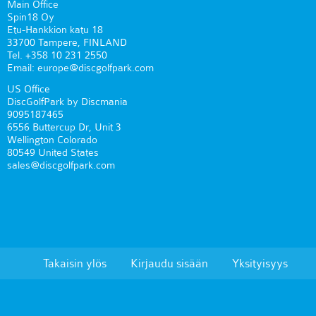
Main Office
Spin18 Oy
Etu-Hankkion katu 18
33700 Tampere, FINLAND
Tel. +358 10 231 2550
Email: europe@discgolfpark.com
US Office
DiscGolfPark by Discmania
9095187465
6556 Buttercup Dr, Unit 3
Wellington Colorado
80549 United States
sales@discgolfpark.com
Takaisin ylös
Kirjaudu sisään
Yksityisyys