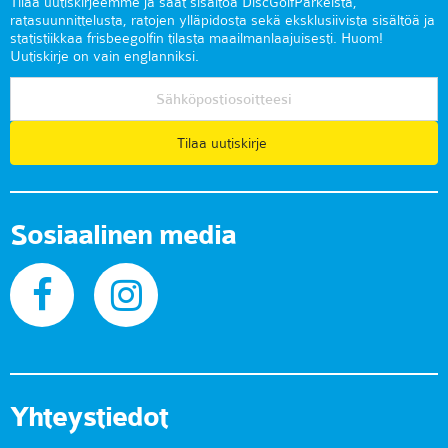
Tilaa uutiskirjeemme ja saat sisältöä DiscGolfParkeista,
ratasuunnittelusta, ratojen ylläpidosta sekä eksklusiivista sisältöä ja
statistiikkaa frisbeegolfin tilasta maailmanlaajuisesti. Huom!
Uutiskirje on vain englanniksi.
Tilaa uutiskirje
Sosiaalinen media
Yhteystiedot