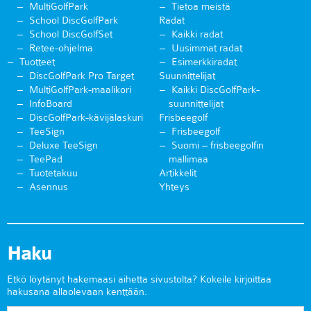
MultiGolfPark
Tietoa meistä
School DiscGolfPark
Radat
School DiscGolfSet
Kaikki radat
Retee-ohjelma
Uusimmat radat
Tuotteet
Esimerkkiradat
DiscGolfPark Pro Target
Suunnittelijat
MultiGolfPark-maalikori
Kaikki DiscGolfPark-
InfoBoard
suunnittelijat
DiscGolfPark-kävijälaskuri
Frisbeegolf
TeeSign
Frisbeegolf
Deluxe TeeSign
Suomi – frisbeegolfin
TeePad
mallimaa
Tuotetakuu
Artikkelit
Asennus
Yhteys
Haku
Etkö löytänyt hakemaasi aihetta sivustolta? Kokeile kirjoittaa
hakusana allaolevaan kenttään.