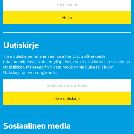
Uutiskirje
Tilaa uutiskirjeemme ja saat sisältöä DiscGolfParkeista,
ratasuunnittelusta, ratojen ylläpidosta sekä eksklusiivista sisältöä ja
statistiikkaa frisbeegolfin tilasta maailmanlaajuisesti. Huom!
Uutiskirje on vain englanniksi.
Tilaa uutiskirje
Sosiaalinen media