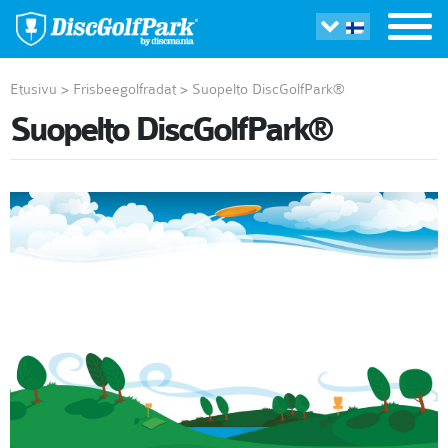
Etusivu
>
Frisbeegolfradat
>
Suopelto DiscGolfPark®
Suopelto DiscGolfPark®