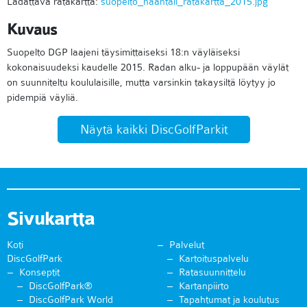
Ladattava ratakartta:
suopelto_naantali_ratakartta_2015.jpg
Kuvaus
Suopelto DGP laajeni täysimittaiseksi 18:n väyläiseksi
kokonaisuudeksi kaudelle 2015. Radan alku- ja loppupään väylät
on suunniteltu koululaisille, mutta varsinkin takaysiltä löytyy jo
pidempiä väyliä.
Näytä kaikki DiscGolfParkit
Sivukartta
Koti
Palvelut
DiscGolfPark
Kartoituspalvelu
Konseptit
Ratasuunnittelu
DiscGolfPark®
Kartanpiirto
DiscGolfPark World
Tapahtumat ja koulutus