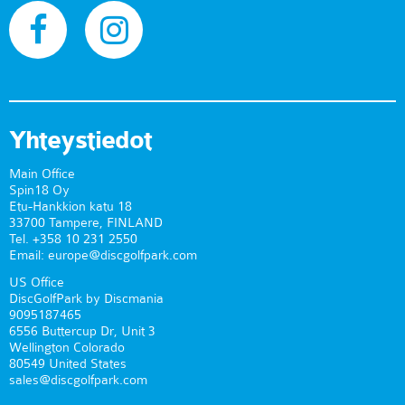
Yhteystiedot
Main Office
Spin18 Oy
Etu-Hankkion katu 18
33700 Tampere, FINLAND
Tel. +358 10 231 2550
Email: europe@discgolfpark.com
US Office
DiscGolfPark by Discmania
9095187465
6556 Buttercup Dr, Unit 3
Wellington Colorado
80549 United States
sales@discgolfpark.com