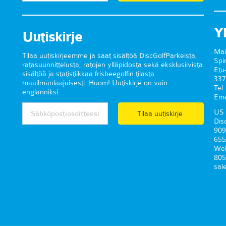
Y
Uutiskirje
Mai
Tilaa uutiskirjeemme ja saat sisältöä DiscGolfParkeista,
Spi
ratasuunnittelusta, ratojen ylläpidosta sekä eksklusiivista
Etu
sisältöä ja statistiikkaa frisbeegolfin tilasta
337
maailmanlaajuisesti. Huom! Uutiskirje on vain
Tel
englanniksi.
Ema
US 
Tilaa uutiskirje
Dis
909
655
Wel
805
sal