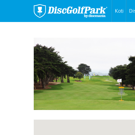
Koti
Di