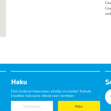
Cou
Cou
und
Haku
S
Etkö löytänyt hakemaasi aihetta sivustolta? Kokeile
kirjoittaa hakusana allaolevaan kenttään.