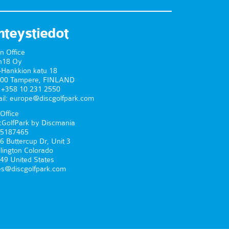
hteystiedot
n Office
n18 Oy
-Hankkion katu 18
00 Tampere, FINLAND
. +358 10 231 2550
il: europe@discgolfpark.com
Office
cGolfPark by Discmania
5187465
6 Buttercup Dr, Unit 3
lington Colorado
49 United States
es@discgolfpark.com