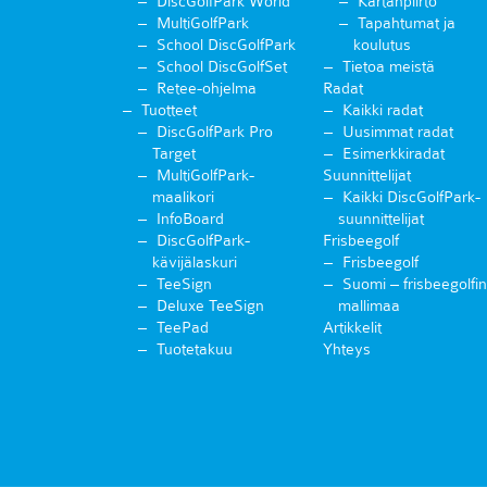
DiscGolfPark World
Kartanpiirto
MultiGolfPark
Tapahtumat ja
School DiscGolfPark
koulutus
School DiscGolfSet
Tietoa meistä
Retee-ohjelma
Radat
Tuotteet
Kaikki radat
DiscGolfPark Pro
Uusimmat radat
Target
Esimerkkiradat
MultiGolfPark-
Suunnittelijat
maalikori
Kaikki DiscGolfPark-
InfoBoard
suunnittelijat
DiscGolfPark-
Frisbeegolf
kävijälaskuri
Frisbeegolf
TeeSign
Suomi – frisbeegolfin
Deluxe TeeSign
mallimaa
TeePad
Artikkelit
Tuotetakuu
Yhteys