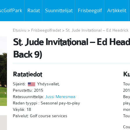
scGolfPark
Radat
Suunnittelijat
Frisbeegolf
Artikkelit
Etusivu
>
Frisbeegolfradat
>
St. Jude Invitational – Ed Headric
St. Jude Invitational – Ed Hea
Back 9)
Ratatiedot
K
Sijainti:
Yhdysvallat,
Tou
Perustettu: 2015
201
Ratasuunnittelija:
Jussi Meresmaa
Bay
Radan tyyppi : Seasonal pay-to-play
play
Väyliä: 18
mos
Palvelut: Golf course services
Tou
Cou