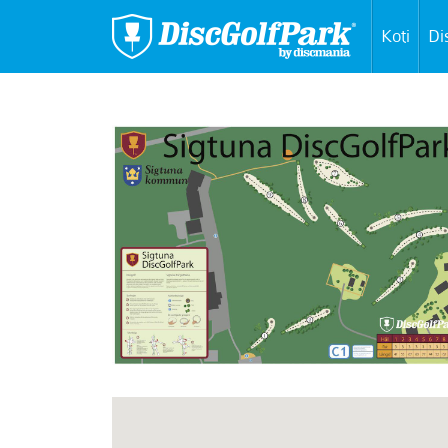
Koti
Di