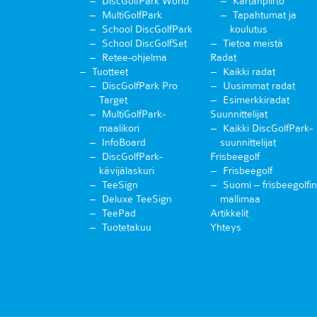
DiscGolfPark World
Kartanpiirto
MultiGolfPark
Tapahtumat ja
School DiscGolfPark
koulutus
School DiscGolfSet
Tietoa meistä
Retee-ohjelma
Radat
Tuotteet
Kaikki radat
DiscGolfPark Pro
Uusimmat radat
Target
Esimerkkiradat
MultiGolfPark-
Suunnittelijat
maalikori
Kaikki DiscGolfPark-
InfoBoard
suunnittelijat
DiscGolfPark-
Frisbeegolf
kävijälaskuri
Frisbeegolf
TeeSign
Suomi – frisbeegolfin
Deluxe TeeSign
mallimaa
TeePad
Artikkelit
Tuotetakuu
Yhteys