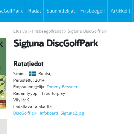
scGolfPark
Radat
Suunnittelijat
Frisbeegolf
Artikkelit
Etusivu
>
Frisbeegolfradat
>
Sigtuna DiscGolfPark
Sigtuna DiscGolfPark
Ratatiedot
Sijainti:
Ruotsi,
Perustettu: 2014
Ratasuunnittelija:
Tommy Bessner
Radan tyyppi : Free-to-play
Väyliä: 9
Ladattava ratakartta:
DiscGolfPark_Infoboard_Sigtuna2.jpg