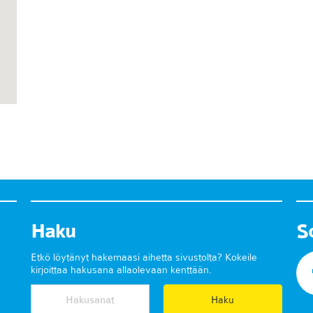
Haku
S
Etkö löytänyt hakemaasi aihetta sivustolta? Kokeile
kirjoittaa hakusana allaolevaan kenttään.