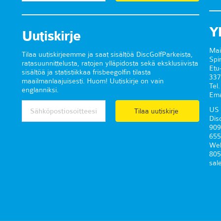
Y
Uutiskirje
Mai
Tilaa uutiskirjeemme ja saat sisältöä DiscGolfParkeista,
Spi
ratasuunnittelusta, ratojen ylläpidosta sekä eksklusiivista
Etu
sisältöä ja statistiikkaa frisbeegolfin tilasta
337
maailmanlaajuisesti. Huom! Uutiskirje on vain
Tel
englanniksi.
Ema
US 
Tilaa uutiskirje
Dis
909
655
Wel
805
sal