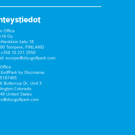
hteystiedot
n Office
n18 Oy
-Hankkion katu 18
00 Tampere, FINLAND
. +358 10 231 2550
il: europe@discgolfpark.com
Office
cGolfPark by Discmania
5187465
6 Buttercup Dr, Unit 3
lington Colorado
49 United States
es@discgolfpark.com