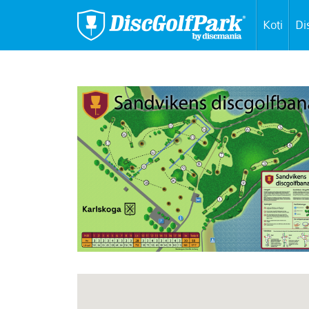
Koti
Di