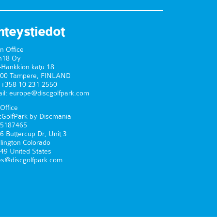
hteystiedot
n Office
n18 Oy
-Hankkion katu 18
00 Tampere, FINLAND
. +358 10 231 2550
il: europe@discgolfpark.com
Office
cGolfPark by Discmania
5187465
6 Buttercup Dr, Unit 3
lington Colorado
49 United States
es@discgolfpark.com