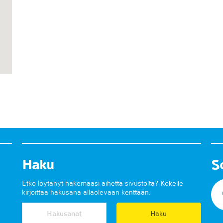
Haku
S
Etkö löytänyt hakemaasi aihetta sivustolta? Kokeile
kirjoittaa hakusana allaolevaan kenttään.