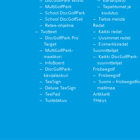
DiscGolfPark World
Kartanpiirto
MultiGolfPark
Tapahtumat ja
School DiscGolfPark
koulutus
School DiscGolfSet
Tietoa meistä
Retee-ohjelma
Radat
Tuotteet
Kaikki radat
DiscGolfPark Pro
Uusimmat radat
Target
Esimerkkiradat
MultiGolfPark-
Suunnittelijat
maalikori
Kaikki DiscGolfPark-
InfoBoard
suunnittelijat
DiscGolfPark-
Frisbeegolf
kävijälaskuri
Frisbeegolf
TeeSign
Suomi – frisbeegolfin
Deluxe TeeSign
mallimaa
TeePad
Artikkelit
Tuotetakuu
Yhteys