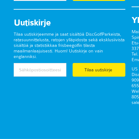
Y
Uutiskirje
Mai
Tilaa uutiskirjeemme ja saat sisältöä DiscGolfParkeista,
Spi
ratasuunnittelusta, ratojen ylläpidosta sekä eksklusiivista
Etu
sisältöä ja statistiikkaa frisbeegolfin tilasta
337
maailmanlaajuisesti. Huom! Uutiskirje on vain
Tel
englanniksi.
Ema
US 
Tilaa uutiskirje
Dis
909
655
Wel
805
sal