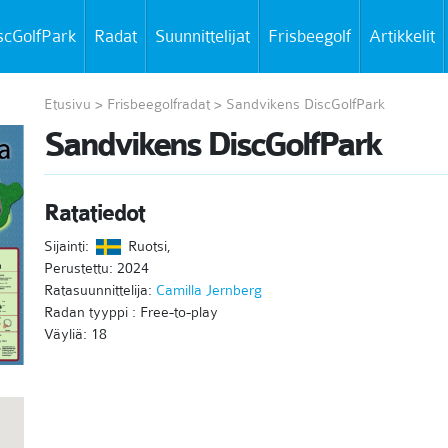
scGolfPark
Radat
Suunnittelijat
Frisbeegolf
Artikkelit
Etusivu
>
Frisbeegolfradat
>
Sandvikens DiscGolfPark
Sandvikens DiscGolfPark
Ratatiedot
Sijainti:
Ruotsi,
Perustettu: 2024
Ratasuunnittelija:
Camilla Jernberg
Radan tyyppi : Free-to-play
Väyliä: 18