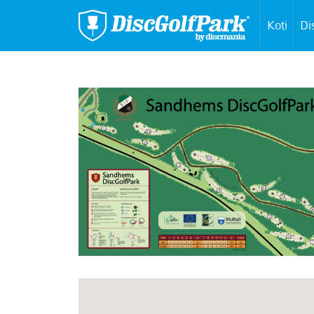
Koti
Di