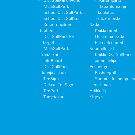
DiscGolfPark World
Kartanpiirto
MultiGolfPark
Tapahtumat ja
School DiscGolfPark
koulutus
School DiscGolfSet
Tietoa meistä
Retee-ohjelma
Radat
Tuotteet
Kaikki radat
DiscGolfPark Pro
Uusimmat radat
Target
Esimerkkiradat
MultiGolfPark-
Suunnittelijat
maalikori
Kaikki DiscGolfPark-
InfoBoard
suunnittelijat
DiscGolfPark-
Frisbeegolf
kävijälaskuri
Frisbeegolf
TeeSign
Suomi – frisbeegolfin
Deluxe TeeSign
mallimaa
TeePad
Artikkelit
Tuotetakuu
Yhteys