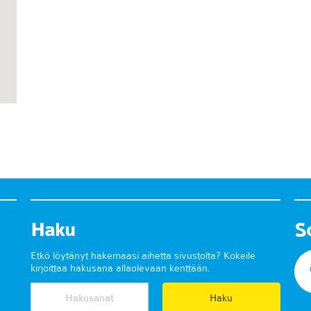
Haku
S
Etkö löytänyt hakemaasi aihetta sivustolta? Kokeile
kirjoittaa hakusana allaolevaan kenttään.