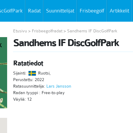
scGolfPark
Radat
Suunnittelijat
Frisbeegolf
Artikkelit
Etusivu
>
Frisbeegolfradat
>
Sandhems IF DiscGolfPark
Sandhems IF DiscGolfPark
Ratatiedot
Sijainti:
Ruotsi,
Perustettu: 2022
Ratasuunnittelija:
Lars Jansson
Radan tyyppi : Free-to-play
Väyliä: 12