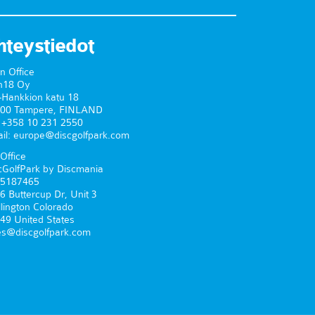
hteystiedot
n Office
n18 Oy
-Hankkion katu 18
00 Tampere, FINLAND
. +358 10 231 2550
il: europe@discgolfpark.com
Office
cGolfPark by Discmania
5187465
6 Buttercup Dr, Unit 3
lington Colorado
49 United States
es@discgolfpark.com