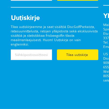
Y
Uutiskirje
Mai
Tilaa uutiskirjeemme ja saat sisältöä DiscGolfParkeista,
Spi
ratasuunnittelusta, ratojen ylläpidosta sekä eksklusiivista
Etu
sisältöä ja statistiikkaa frisbeegolfin tilasta
337
maailmanlaajuisesti. Huom! Uutiskirje on vain
Tel
englanniksi.
Ema
US 
Tilaa uutiskirje
Dis
909
655
Wel
805
sal