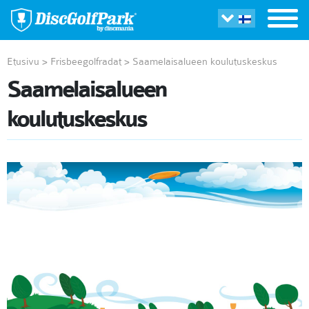
Etusivu
>
Frisbeegolfradat
>
Saamelaisalueen koulutuskeskus
Saamelaisalueen
koulutuskeskus