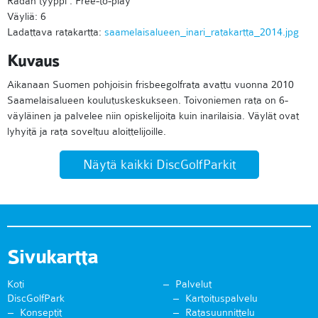
Radan tyyppi : Free-to-play
Väyliä: 6
Ladattava ratakartta:
saamelaisalueen_inari_ratakartta_2014.jpg
Kuvaus
Aikanaan Suomen pohjoisin frisbeegolfrata avattu vuonna 2010
Saamelaisalueen koulutuskeskukseen. Toivoniemen rata on 6-
väyläinen ja palvelee niin opiskelijoita kuin inarilaisia. Väylät ovat
lyhyitä ja rata soveltuu aloittelijoille.
Näytä kaikki DiscGolfParkit
Sivukartta
Koti
Palvelut
DiscGolfPark
Kartoituspalvelu
Konseptit
Ratasuunnittelu