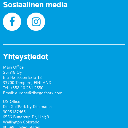
Sosiaalinen media
Yhteystiedot
Main Office
Spin18 Oy
Etu-Hankkion katu 18
33700 Tampere, FINLAND
Tel. +358 10 231 2550
Email: europe@discgolfpark.com
US Office
DiscGolfPark by Discmania
9095187465
6556 Buttercup Dr, Unit 3
Wellington Colorado
80549 United States