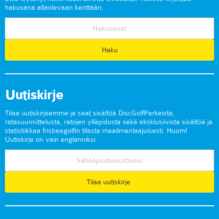
hakusana allaolevaan kenttään.
Uutiskirje
Tilaa uutiskirjeemme ja saat sisältöä DiscGolfParkeista,
ratasuunnittelusta, ratojen ylläpidosta sekä eksklusiivista sisältöä ja
statistiikkaa frisbeegolfin tilasta maailmanlaajuisesti. Huom!
Uutiskirje on vain englanniksi.
Tilaa uutiskirje