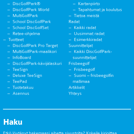
DiscGolfPark®
Kartanpiirto
DiscGolfPark World
Tapahtumat ja koulutus
MultiGolfPark
Tietoa meistä
School DiscGolfPark
Radat
School DiscGolfSet
Kaikki radat
Retee-ohjelma
Uusimmat radat
Tuotteet
Esimerkkiradat
DiscGolfPark Pro Target
Suunnittelijat
MultiGolfPark-maalikori
Kaikki DiscGolfPark-
InfoBoard
suunnittelijat
DiscGolfPark-kävijälaskuri
Frisbeegolf
TeeSign
Frisbeegolf
Deluxe TeeSign
Suomi – frisbeegolfin
TeePad
mallimaa
Tuotetakuu
Artikkelit
Asennus
Yhteys
Haku
Etkö löytänyt hakemaasi aihetta sivustolta? Kokeile kirjoittaa