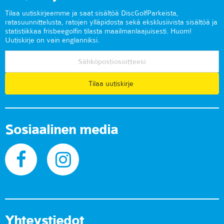
Tilaa uutiskirjeemme ja saat sisältöä DiscGolfParkeista,
ratasuunnittelusta, ratojen ylläpidosta sekä eksklusiivista sisältöä ja
statistiikkaa frisbeegolfin tilasta maailmanlaajuisesti. Huom!
Uutiskirje on vain englanniksi.
Tilaa uutiskirje
Sosiaalinen media
Yhteystiedot