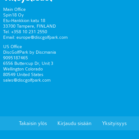
Main Office
Spin18 Oy
Etu-Hankkion katu 18
33700 Tampere, FINLAND
Tel. +358 10 231 2550
Email: europe@discgolfpark.com
US Office
DiscGolfPark by Discmania
9095187465
6556 Buttercup Dr, Unit 3
Wellington Colorado
80549 United States
sales@discgolfpark.com
Takaisin ylös
Kirjaudu sisään
Yksityisyys