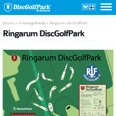
Etusivu
>
Frisbeegolfradat
>
Ringarum DiscGolfPark
Ringarum DiscGolfPark