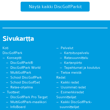
Näytä kaikki DiscGolfParkit
Sivukartta
Koti
Palvelut
DiscGolfPark
Kartoituspalvelu
Konseptit
Ratasuunnittelu
DiscGolfPark®
Kartanpiirto
DiscGolfPark World
Tapahtumat ja koulutus
MultiGolfPark
Tietoa meistä
School DiscGolfPark
Radat
School DiscGolfSet
Kaikki radat
Retee-ohjelma
Uusimmat radat
Tuotteet
Esimerkkiradat
DiscGolfPark Pro Target
Suunnittelijat
MultiGolfPark-maalikori
Kaikki DiscGolfPark-
InfoBoard
suunnittelijat