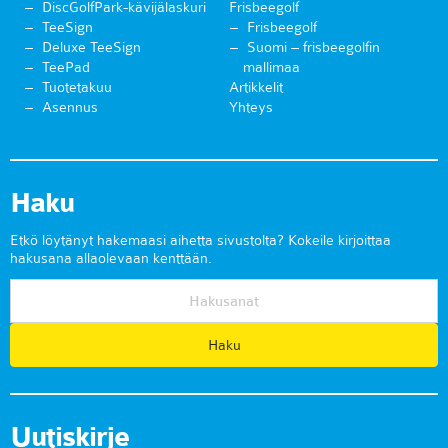
DiscGolfPark-kävijälaskuri
Frisbeegolf
TeeSign
Frisbeegolf
Deluxe TeeSign
Suomi – frisbeegolfin
TeePad
mallimaa
Tuotetakuu
Artikkelit
Asennus
Yhteys
Haku
Etkö löytänyt hakemaasi aihetta sivustolta? Kokeile kirjoittaa
hakusana allaolevaan kenttään.
Uutiskirje