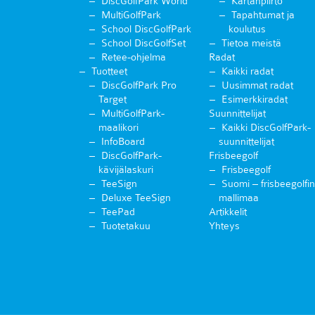
DiscGolfPark World
Kartanpiirto
MultiGolfPark
Tapahtumat ja
School DiscGolfPark
koulutus
School DiscGolfSet
Tietoa meistä
Retee-ohjelma
Radat
Tuotteet
Kaikki radat
DiscGolfPark Pro
Uusimmat radat
Target
Esimerkkiradat
MultiGolfPark-
Suunnittelijat
maalikori
Kaikki DiscGolfPark-
InfoBoard
suunnittelijat
DiscGolfPark-
Frisbeegolf
kävijälaskuri
Frisbeegolf
TeeSign
Suomi – frisbeegolfin
Deluxe TeeSign
mallimaa
TeePad
Artikkelit
Tuotetakuu
Yhteys