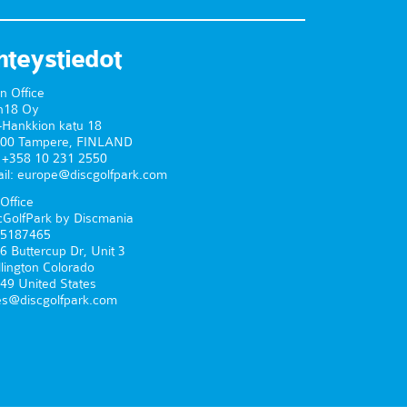
hteystiedot
n Office
n18 Oy
-Hankkion katu 18
00 Tampere, FINLAND
. +358 10 231 2550
il: europe@discgolfpark.com
Office
cGolfPark by Discmania
5187465
6 Buttercup Dr, Unit 3
lington Colorado
49 United States
es@discgolfpark.com