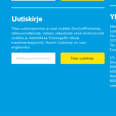
Y
Uutiskirje
Mai
Tilaa uutiskirjeemme ja saat sisältöä DiscGolfParkeista,
Spi
ratasuunnittelusta, ratojen ylläpidosta sekä eksklusiivista
Etu
sisältöä ja statistiikkaa frisbeegolfin tilasta
337
maailmanlaajuisesti. Huom! Uutiskirje on vain
Tel
englanniksi.
Ema
US 
Tilaa uutiskirje
Dis
909
655
Wel
805
sal