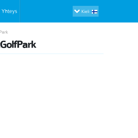
Yhteys
Kieli
Park
cGolfPark