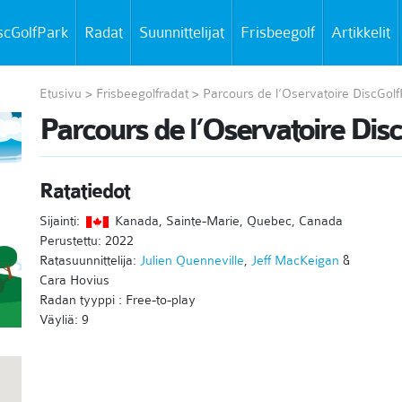
scGolfPark
Radat
Suunnittelijat
Frisbeegolf
Artikkelit
Etusivu
>
Frisbeegolfradat
>
Parcours de l’Oservatoire DiscGolf
Parcours de l’Oservatoire Dis
Ratatiedot
Sijainti:
Kanada, Sainte-Marie, Quebec, Canada
Perustettu: 2022
Ratasuunnittelija:
Julien Quenneville
,
Jeff MacKeigan
&
Cara Hovius
Radan tyyppi : Free-to-play
Väyliä: 9