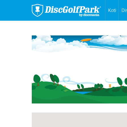
Koti
Di