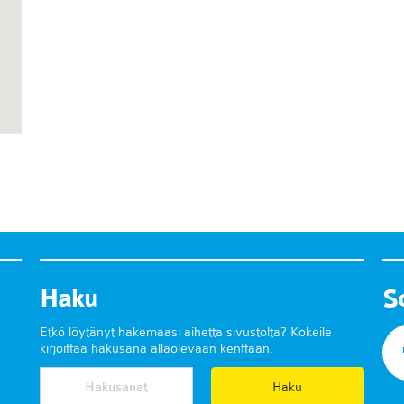
Haku
S
Etkö löytänyt hakemaasi aihetta sivustolta? Kokeile
kirjoittaa hakusana allaolevaan kenttään.