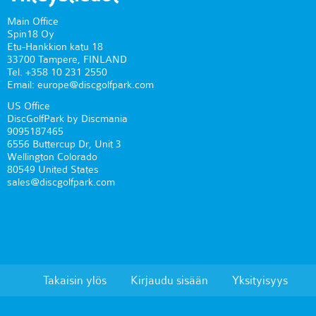
Main Office
Spin18 Oy
Etu-Hankkion katu 18
33700 Tampere, FINLAND
Tel. +358 10 231 2550
Email: europe@discgolfpark.com
US Office
DiscGolfPark by Discmania
9095187465
6556 Buttercup Dr, Unit 3
Wellington Colorado
80549 United States
sales@discgolfpark.com
Takaisin ylös
Kirjaudu sisään
Yksityisyys