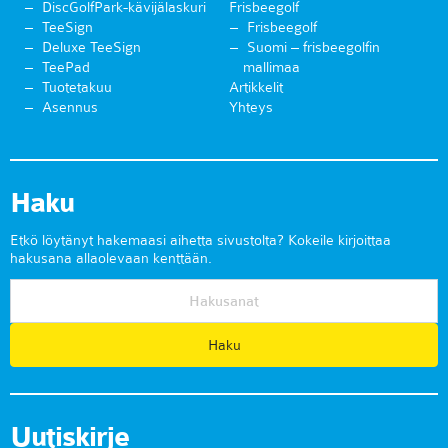
DiscGolfPark-kävijälaskuri
Frisbeegolf
TeeSign
Frisbeegolf
Deluxe TeeSign
Suomi – frisbeegolfin
TeePad
mallimaa
Tuotetakuu
Artikkelit
Asennus
Yhteys
Haku
Etkö löytänyt hakemaasi aihetta sivustolta? Kokeile kirjoittaa
hakusana allaolevaan kenttään.
Uutiskirje