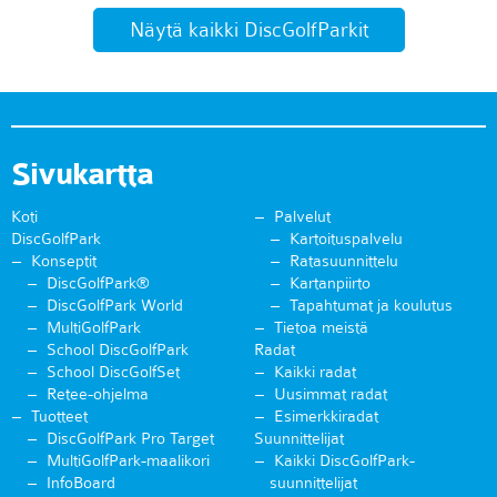
Näytä kaikki DiscGolfParkit
Sivukartta
Koti
Palvelut
DiscGolfPark
Kartoituspalvelu
Konseptit
Ratasuunnittelu
DiscGolfPark®
Kartanpiirto
DiscGolfPark World
Tapahtumat ja koulutus
MultiGolfPark
Tietoa meistä
School DiscGolfPark
Radat
School DiscGolfSet
Kaikki radat
Retee-ohjelma
Uusimmat radat
Tuotteet
Esimerkkiradat
DiscGolfPark Pro Target
Suunnittelijat
MultiGolfPark-maalikori
Kaikki DiscGolfPark-
InfoBoard
suunnittelijat