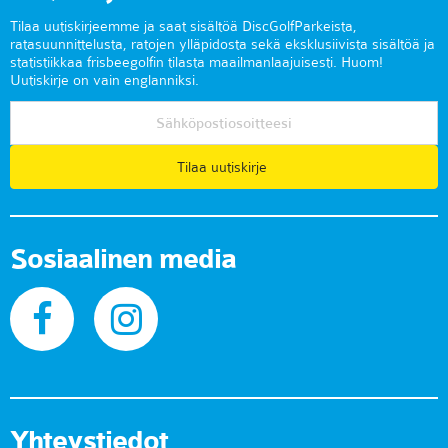
Tilaa uutiskirjeemme ja saat sisältöä DiscGolfParkeista,
ratasuunnittelusta, ratojen ylläpidosta sekä eksklusiivista sisältöä ja
statistiikkaa frisbeegolfin tilasta maailmanlaajuisesti. Huom!
Uutiskirje on vain englanniksi.
Tilaa uutiskirje
Sosiaalinen media
Yhteystiedot