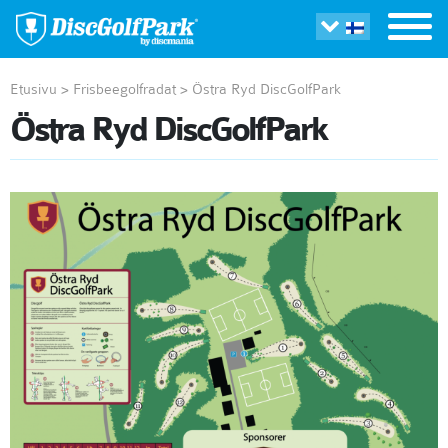
Etusivu
>
Frisbeegolfradat
>
Östra Ryd DiscGolfPark
Östra Ryd DiscGolfPark