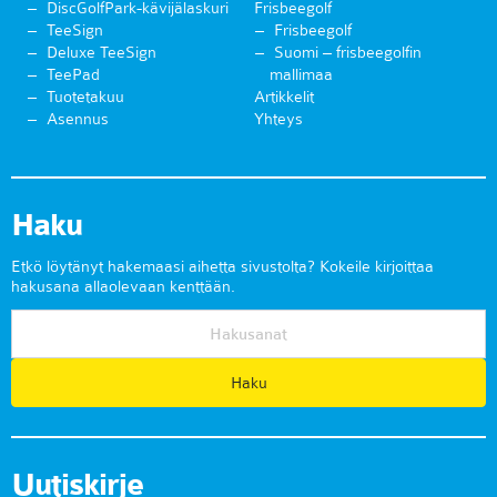
DiscGolfPark-kävijälaskuri
Frisbeegolf
TeeSign
Frisbeegolf
Deluxe TeeSign
Suomi – frisbeegolfin
TeePad
mallimaa
Tuotetakuu
Artikkelit
Asennus
Yhteys
Haku
Etkö löytänyt hakemaasi aihetta sivustolta? Kokeile kirjoittaa
hakusana allaolevaan kenttään.
Uutiskirje