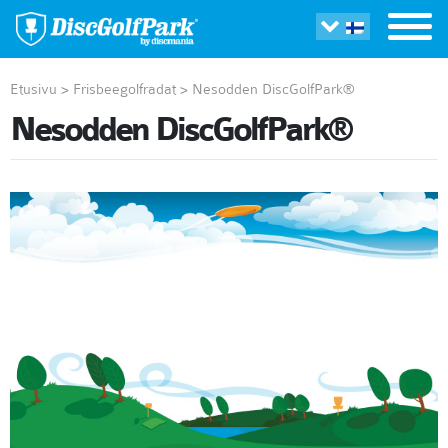
Etusivu
>
Frisbeegolfradat
>
Nesodden DiscGolfPark®
Nesodden DiscGolfPark®