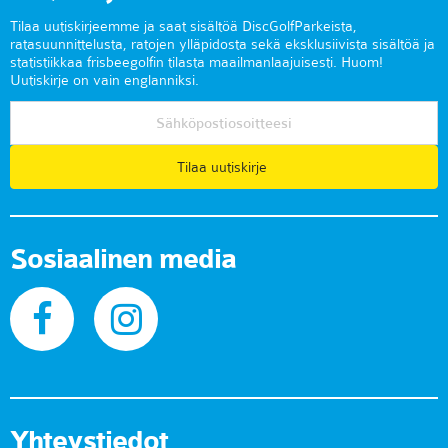
Tilaa uutiskirjeemme ja saat sisältöä DiscGolfParkeista,
ratasuunnittelusta, ratojen ylläpidosta sekä eksklusiivista sisältöä ja
statistiikkaa frisbeegolfin tilasta maailmanlaajuisesti. Huom!
Uutiskirje on vain englanniksi.
Tilaa uutiskirje
Sosiaalinen media
Yhteystiedot