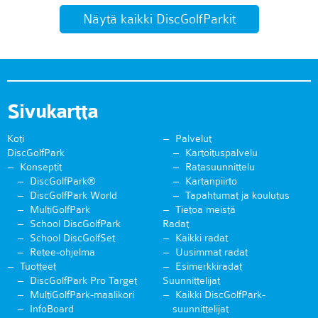
Näytä kaikki DiscGolfParkit
Sivukartta
Koti
Palvelut
DiscGolfPark
Kartoituspalvelu
Konseptit
Ratasuunnittelu
DiscGolfPark®
Kartanpiirto
DiscGolfPark World
Tapahtumat ja koulutus
MultiGolfPark
Tietoa meistä
School DiscGolfPark
Radat
School DiscGolfSet
Kaikki radat
Retee-ohjelma
Uusimmat radat
Tuotteet
Esimerkkiradat
DiscGolfPark Pro Target
Suunnittelijat
MultiGolfPark-maalikori
Kaikki DiscGolfPark-
InfoBoard
suunnittelijat