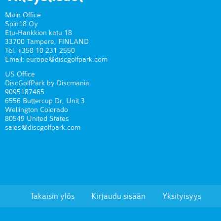
Main Office
Spin18 Oy
Etu-Hankkion katu 18
33700 Tampere, FINLAND
Tel. +358 10 231 2550
Email: europe@discgolfpark.com
US Office
DiscGolfPark by Discmania
9095187465
6556 Buttercup Dr, Unit 3
Wellington Colorado
80549 United States
sales@discgolfpark.com
Takaisin ylös
Kirjaudu sisään
Yksityisyys