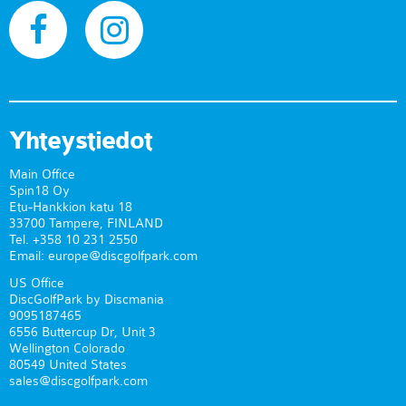
Yhteystiedot
Main Office
Spin18 Oy
Etu-Hankkion katu 18
33700 Tampere, FINLAND
Tel. +358 10 231 2550
Email: europe@discgolfpark.com
US Office
DiscGolfPark by Discmania
9095187465
6556 Buttercup Dr, Unit 3
Wellington Colorado
80549 United States
sales@discgolfpark.com