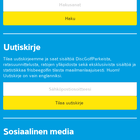
Uutiskirje
Tilaa uutiskirjeemme ja saat sisältöä DiscGolfParkeista,
ratasuunnittelusta, ratojen ylläpidosta sekä eksklusiivista sisältöä ja
statistiikkaa frisbeegolfin tilasta maailmanlaajuisesti. Huom!
Uutiskirje on vain englanniksi.
Tilaa uutiskirje
Sosiaalinen media