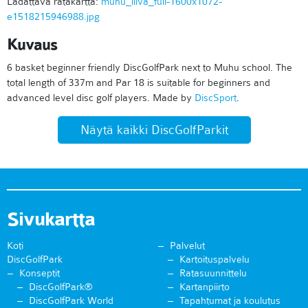
Ladattava ratakartta:
muhu_liiva_full-1600x1072-
e1518215946988.jpg
Kuvaus
6 basket beginner friendly DiscGolfPark next to Muhu school. The
total length of 337m and Par 18 is suitable for beginners and
advanced level disc golf players. Made by
DiscSport
.
Näytä kaikki DiscGolfParkit
Sivukartta
Koti
Palvelut
DiscGolfPark
Kartoituspalvelu
Konseptit
Ratasuunnittelu
DiscGolfPark®
Kartanpiirto
DiscGolfPark World
Tapahtumat ja koulutus