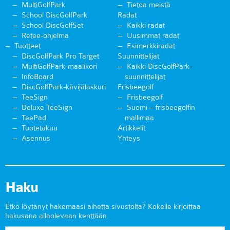
MultiGolfPark
Tietoa meistä
School DiscGolfPark
Radat
School DiscGolfSet
Kaikki radat
Retee-ohjelma
Uusimmat radat
Tuotteet
Esimerkkiradat
DiscGolfPark Pro Target
Suunnittelijat
MultiGolfPark-maalikori
Kaikki DiscGolfPark-
InfoBoard
suunnittelijat
DiscGolfPark-kävijälaskuri
Frisbeegolf
TeeSign
Frisbeegolf
Deluxe TeeSign
Suomi – frisbeegolfin
TeePad
mallimaa
Tuotetakuu
Artikkelit
Asennus
Yhteys
Haku
Etkö löytänyt hakemaasi aihetta sivustolta? Kokeile kirjoittaa
hakusana allaolevaan kenttään.