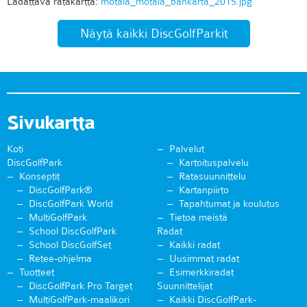
Ladattava ratakartta:
motala_motala_bankarta_2015.jpg
Näytä kaikki DiscGolfParkit
Sivukartta
Koti
Palvelut
DiscGolfPark
Kartoituspalvelu
Konseptit
Ratasuunnittelu
DiscGolfPark®
Kartanpiirto
DiscGolfPark World
Tapahtumat ja koulutus
MultiGolfPark
Tietoa meistä
School DiscGolfPark
Radat
School DiscGolfSet
Kaikki radat
Retee-ohjelma
Uusimmat radat
Tuotteet
Esimerkkiradat
DiscGolfPark Pro Target
Suunnittelijat
MultiGolfPark-maalikori
Kaikki DiscGolfPark-