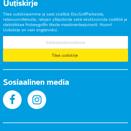
Uutiskirje
Tilaa uutiskirjeemme ja saat sisältöä DiscGolfParkeista,
ratasuunnittelusta, ratojen ylläpidosta sekä eksklusiivista sisältöä ja
statistiikkaa frisbeegolfin tilasta maailmanlaajuisesti. Huom!
Uutiskirje on vain englanniksi.
Tilaa uutiskirje
Sosiaalinen media