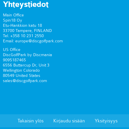
Yhteystiedot
Main Office
Spin18 Oy
Etu-Hankkion katu 18
33700 Tampere, FINLAND
Tel. +358 10 231 2550
Email: europe@discgolfpark.com
US Office
DiscGolfPark by Discmania
9095187465
6556 Buttercup Dr, Unit 3
Wellington Colorado
80549 United States
sales@discgolfpark.com
Takaisin ylös
Kirjaudu sisään
Yksityisyys