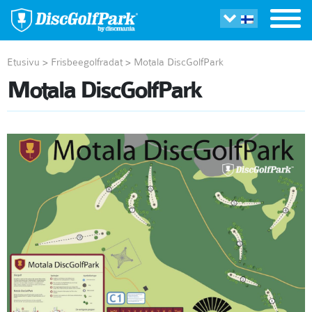
Etusivu
>
Frisbeegolfradat
>
Motala DiscGolfPark
Motala DiscGolfPark