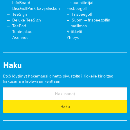
InfoBoard
suunnittelijat
DiscGolfPark-kävijälaskuri
Frisbeegolf
TeeSign
Frisbeegolf
Deluxe TeeSign
Suomi – frisbeegolfin
TeePad
mallimaa
Tuotetakuu
Artikkelit
Asennus
Yhteys
Haku
Etkö löytänyt hakemaasi aihetta sivustolta? Kokeile kirjoittaa
hakusana allaolevaan kenttään.