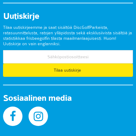
Uutiskirje
Tilaa uutiskirjeemme ja saat sisältöä DiscGolfParkeista,
ratasuunnittelusta, ratojen ylläpidosta sekä eksklusiivista sisältöä ja
statistiikkaa frisbeegolfin tilasta maailmanlaajuisesti. Huom!
Uutiskirje on vain englanniksi.
Tilaa uutiskirje
Sosiaalinen media