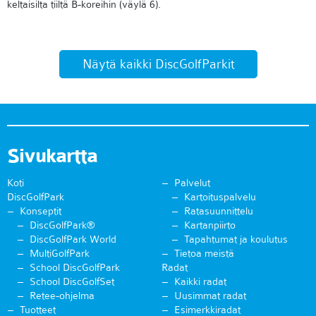
keltaisilta tiiltä B-koreihin (väylä 6).
Näytä kaikki DiscGolfParkit
Sivukartta
Koti
Palvelut
DiscGolfPark
Kartoituspalvelu
Konseptit
Ratasuunnittelu
DiscGolfPark®
Kartanpiirto
DiscGolfPark World
Tapahtumat ja koulutus
MultiGolfPark
Tietoa meistä
School DiscGolfPark
Radat
School DiscGolfSet
Kaikki radat
Retee-ohjelma
Uusimmat radat
Tuotteet
Esimerkkiradat