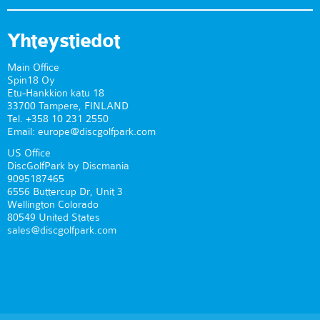
Yhteystiedot
Main Office
Spin18 Oy
Etu-Hankkion katu 18
33700 Tampere, FINLAND
Tel. +358 10 231 2550
Email: europe@discgolfpark.com
US Office
DiscGolfPark by Discmania
9095187465
6556 Buttercup Dr, Unit 3
Wellington Colorado
80549 United States
sales@discgolfpark.com