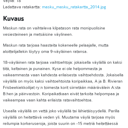
Väyliä: 18
Ladattava ratakartta:
masku_masku_ratakartta_2014.jpg
Kuvaus
Maskun rata on vaihteleva kilpatason rata monipuolisine
vesiesteineen ja metsäisine väylineen.
Maskun rata tarjoaa haasteita kokeneelle pelaajalle, mutta
aloittelijallekin löytyy oma 9-väyläinen ratansa.
18-väyläinen rata tarjoaa vaihtoehtoja: jokaisella väylällä on kaksi
tiitä, keltainen ja punainen. Kyse ei ole helpommasta ja
vaikeammasta vaan kahdesta erilaisesta vaihtoehdosta. Jokaisella
väylällä on myös kaksi vaihtoehtoista koripaikkaa, A ja B. Rivieran
Frisbeekiekkoilijat ry:n toimesta korit siirretään määrävälein A:sta
B:hen ja päinvastoin. Koripaikatkaan eivät tarkoita helpompaa ja
vaikeampaa vaan kahta erilaista ratavaihtoehtoa.
Usealla väylällä on vettä joko väylällä tai lähietäisyydellä. Parilla
väylällä on heitettävä veden yli. Muutama väylä tarjoaa myös
reilumpia korkeruseroja, joista suurin on -15 metriä heitettäessä