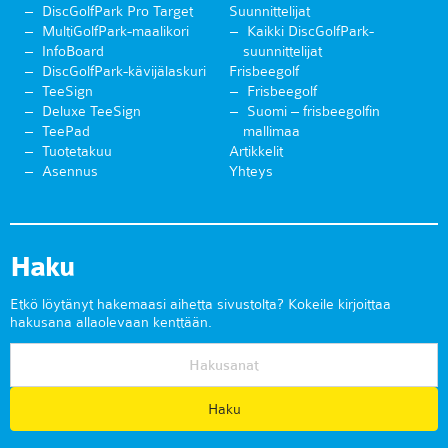
DiscGolfPark Pro Target
Suunnittelijat
MultiGolfPark-maalikori
Kaikki DiscGolfPark-
InfoBoard
suunnittelijat
DiscGolfPark-kävijälaskuri
Frisbeegolf
TeeSign
Frisbeegolf
Deluxe TeeSign
Suomi – frisbeegolfin
TeePad
mallimaa
Tuotetakuu
Artikkelit
Asennus
Yhteys
Haku
Etkö löytänyt hakemaasi aihetta sivustolta? Kokeile kirjoittaa
hakusana allaolevaan kenttään.