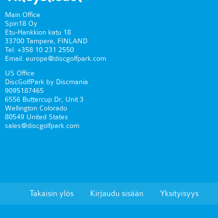
Main Office
Spin18 Oy
Etu-Hankkion katu 18
33700 Tampere, FINLAND
Tel. +358 10 231 2550
Email: europe@discgolfpark.com
US Office
DiscGolfPark by Discmania
9095187465
6556 Buttercup Dr, Unit 3
Wellington Colorado
80549 United States
sales@discgolfpark.com
Takaisin ylös
Kirjaudu sisään
Yksityisyys