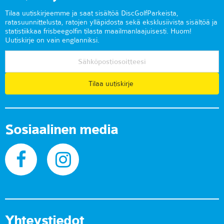
Tilaa uutiskirjeemme ja saat sisältöä DiscGolfParkeista,
ratasuunnittelusta, ratojen ylläpidosta sekä eksklusiivista sisältöä ja
statistiikkaa frisbeegolfin tilasta maailmanlaajuisesti. Huom!
Uutiskirje on vain englanniksi.
Tilaa uutiskirje
Sosiaalinen media
Yhteystiedot