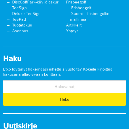
DiscGolfPark-kävijälaskuri
Frisbeegolf
TeeSign
Frisbeegolf
Deluxe TeeSign
Suomi – frisbeegolfin
TeePad
mallimaa
Tuotetakuu
Artikkelit
Asennus
Yhteys
Haku
Etkö löytänyt hakemaasi aihetta sivustolta? Kokeile kirjoittaa
hakusana allaolevaan kenttään.
Uutiskirje