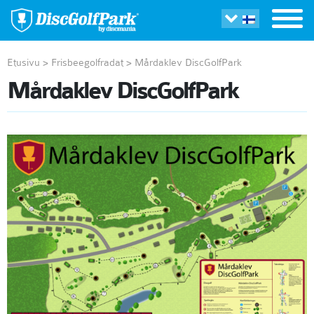
Etusivu
>
Frisbeegolfradat
>
Mårdaklev DiscGolfPark
Mårdaklev DiscGolfPark