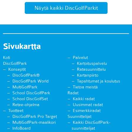
Näytä kaikki DiscGolfParkit
Sivukartta
Koti
Palvelut
DiscGolfPark
Kartoituspalvelu
Konseptit
Ratasuunnittelu
DiscGolfPark®
Kartanpiirto
DiscGolfPark World
Tapahtumat ja koulutus
MultiGolfPark
Tietoa meistä
School DiscGolfPark
Radat
School DiscGolfSet
Kaikki radat
Retee-ohjelma
Uusimmat radat
Tuotteet
Esimerkkiradat
DiscGolfPark Pro Target
Suunnittelijat
MultiGolfPark-maalikori
Kaikki DiscGolfPark-
InfoBoard
suunnittelijat