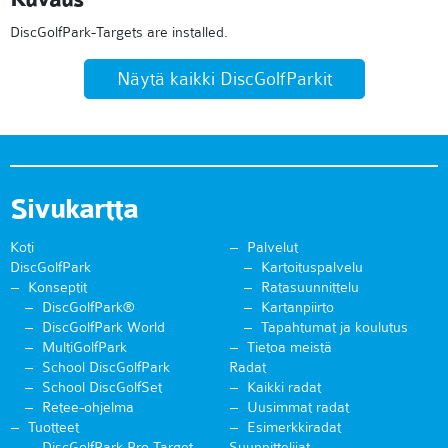
DiscGolfPark-Targets are installed.
Näytä kaikki DiscGolfParkit
Sivukartta
Koti
Palvelut
DiscGolfPark
Kartoituspalvelu
Konseptit
Ratasuunnittelu
DiscGolfPark®
Kartanpiirto
DiscGolfPark World
Tapahtumat ja koulutus
MultiGolfPark
Tietoa meistä
School DiscGolfPark
Radat
School DiscGolfSet
Kaikki radat
Retee-ohjelma
Uusimmat radat
Tuotteet
Esimerkkiradat
DiscGolfPark Pro Target
Suunnittelijat