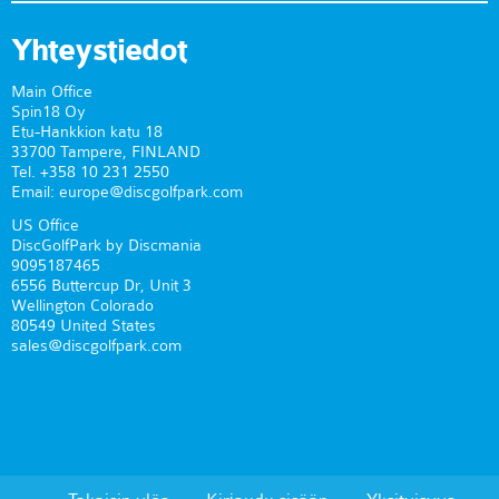
Yhteystiedot
Main Office
Spin18 Oy
Etu-Hankkion katu 18
33700 Tampere, FINLAND
Tel. +358 10 231 2550
Email: europe@discgolfpark.com
US Office
DiscGolfPark by Discmania
9095187465
6556 Buttercup Dr, Unit 3
Wellington Colorado
80549 United States
sales@discgolfpark.com