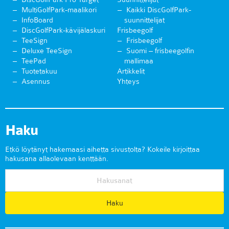
MultiGolfPark-maalikori
Kaikki DiscGolfPark-
InfoBoard
suunnittelijat
DiscGolfPark-kävijälaskuri
Frisbeegolf
TeeSign
Frisbeegolf
Deluxe TeeSign
Suomi – frisbeegolfin
TeePad
mallimaa
Tuotetakuu
Artikkelit
Asennus
Yhteys
Haku
Etkö löytänyt hakemaasi aihetta sivustolta? Kokeile kirjoittaa
hakusana allaolevaan kenttään.