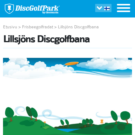
Etusivu
>
Frisbeegolfradat
>
Lillsjöns Discgolfbana
Lillsjöns Discgolfbana