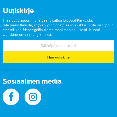
Uutiskirje
Tilaa uutiskirjeemme ja saat sisältöä DiscGolfParkeista,
ratasuunnittelusta, ratojen ylläpidosta sekä eksklusiivista sisältöä ja
statistiikkaa frisbeegolfin tilasta maailmanlaajuisesti. Huom!
Uutiskirje on vain englanniksi.
Tilaa uutiskirje
Sosiaalinen media